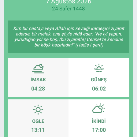
7 Ağustos 2026
24 Safer 1448
Kim bir hastayı veya Allah için sevdiği kardeşini ziyaret
ederse, bir melek, ona şöyle nidâ eder: "Ne iyi yaptın,
yürüdüğün yol ne hoş, (bu ziyaretle) Cennet'te kendine
bir köşk hazırladın!" (Hadis-i şerif)
İMSAK
GÜNEŞ
04:28
06:02
ÖĞLE
İKINDI
13:11
17:00