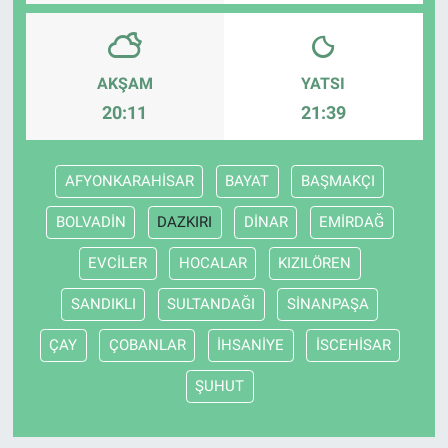
AKŞAM
YATSI
20:11
21:39
AFYONKARAHİSAR
BAYAT
BAŞMAKÇI
BOLVADİN
DAZKIRI
DİNAR
EMİRDAĞ
EVCİLER
HOCALAR
KIZILÖREN
SANDIKLI
SULTANDAĞI
SİNANPAŞA
ÇAY
ÇOBANLAR
İHSANİYE
İSCEHİSAR
ŞUHUT