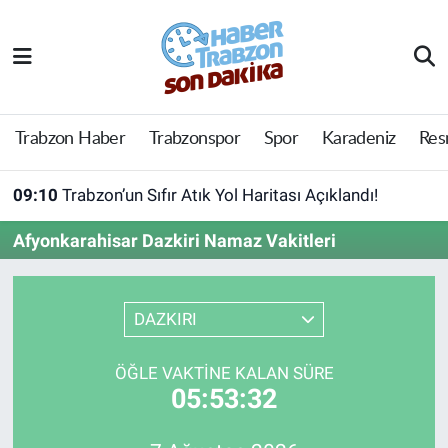
Trabzon Haber
Trabzon Nöbetçi Eczaneler
Trabzonspor
Trabzon Hava Durumu
Trabzon Haber
Trabzonspor
Spor
Karadeniz
Res
Spor
Trabzon Namaz Vakitleri
09:10
Trabzon’un Sıfır Atık Yol Haritası Açıklandı!
Karadeniz
Trabzon Trafik Yoğunluk Haritası
Afyonkarahisar Dazkiri Namaz Vakitleri
Resmi Reklam
Süper Lig Puan Durumu ve Fikstür
DAZKIRI
Yazarlar
Tüm Manşetler
ÖĞLE VAKTINE KALAN SÜRE
Perde Arkası
Son Dakika Haberleri
05:53:32
Haber Arşivi