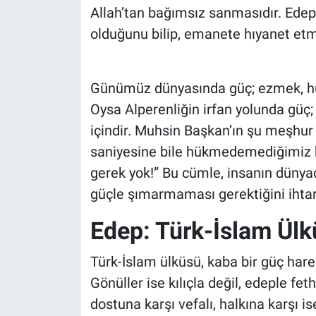
Allah’tan bağımsız sanmasıdır. Edep i
olduğunu bilip, emanete hıyanet et
Günümüz dünyasında güç; ezmek, hük
Oysa Alperenliğin irfan yolunda güç
içindir. Muhsin Başkan’ın şu meşhur u
saniyesine bile hükmedemediğimiz bi
gerek yok!” Bu cümle, insanın dünyada
güçle şımarmaması gerektiğini ihtar 
Edep: Türk-İslam Ülk
Türk-İslam ülküsü, kaba bir güç harek
Gönüller ise kılıçla değil, edeple fet
dostuna karşı vefalı, halkına karşı 