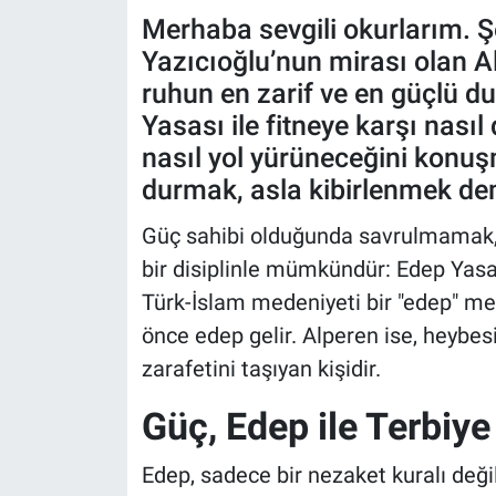
Merhaba sevgili okurlarım. Ş
Yazıcıoğlu’nun mirası olan A
ruhun en zarif ve en güçlü d
Yasası ile fitneye karşı nası
nasıl yol yürüneceğini konuş
durmak, asla kibirlenmek dem
Güç sahibi olduğunda savrulmamak, 
bir disiplinle mümkündür: Edep Yasa
Türk-İslam medeniyeti bir "edep" me
önce edep gelir. Alperen ise, heybes
zarafetini taşıyan kişidir.
Güç, Edep ile Terbiye
Edep, sadece bir nezaket kuralı değild