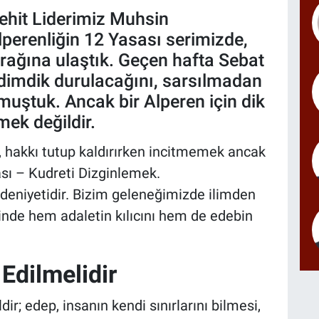
ehit Liderimiz Muhsin
lperenliğin 12 Yasası serimizde,
urağına ulaştık. Geçen hafta Sebat
l dimdik durulacağını, sarsılmadan
muştuk. Ancak bir Alperen için dik
ek değildir.
hakkı tutup kaldırırken incitmemek ancak
sı – Kudreti Dizginlemek.
deniyetidir. Bizim geleneğimizde ilimden
inde hem adaletin kılıcını hem de edebin
 Edilmelidir
ir; edep, insanın kendi sınırlarını bilmesi,