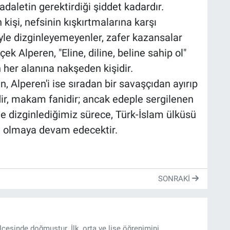
aletin gerektirdiği şiddet kadardır.
n kişi, nefsinin kışkırtmalarına karşı
le dizginleyemeyenler, zafer kazansalar
k Alperen, "Eline, diline, beline sahip ol"
 her alanına nakşeden kişidir.
, Alperen'i ise sıradan bir savaşçıdan ayırıp
idir, makam fanidir; ancak edeple sergilenen
le dizginlediğimiz sürece, Türk-İslam ülküsü
ı olmaya devam edecektir.
SONRAKI
ilçesinde doğmuştur. İlk, orta ve lise öğrenimini