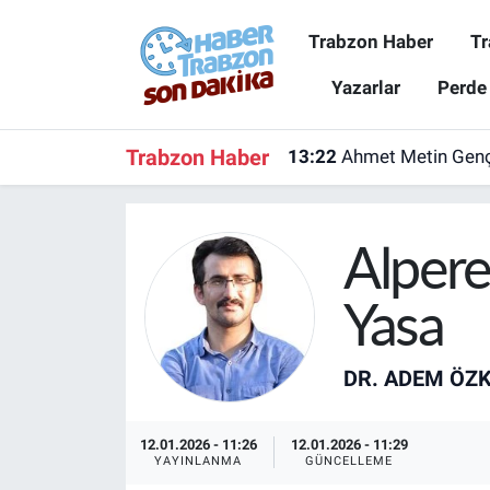
Trabzon Haber
Tr
Trabzon Haber
Trabzon Nöbetçi Eczaneler
Yazarlar
Perde
Trabzonspor
Trabzon Hava Durumu
Trabzon Haber
13:22
Ahmet Metin Genç'
Spor
Trabzon Namaz Vakitleri
Karadeniz
Trabzon Trafik Yoğunluk Haritası
Alperen
Resmi Reklam
Süper Lig Puan Durumu ve Fikstür
Yasa
Yazarlar
Tüm Manşetler
DR. ADEM ÖZ
Perde Arkası
Son Dakika Haberleri
12.01.2026 - 11:26
12.01.2026 - 11:29
YAYINLANMA
GÜNCELLEME
Haber Arşivi