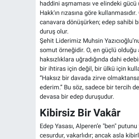
haddini aşmaması ve elindeki gücü (k
Hakk'ın rızasına göre kullanmasıdır.
canavara dönüşürken; edep sahibi bi
duruş olur.
Şehit Liderimiz Muhsin Yazıcıoğlu’n
somut örneğidir. O, en güçlü olduğu
haksızlıklara uğradığında dahi edebi
bir ihtiras için değil, bir ülkü için 
“Haksız bir davada zirve olmaktansa,
ederim.” Bu söz, sadece bir tercih d
devasa bir edep duruşudur.
Kibirsiz Bir Vakâr
Edep Yasası, Alperen’e "ben" putunu
cesurdur, vakarlıdır; ancak asla kibirl