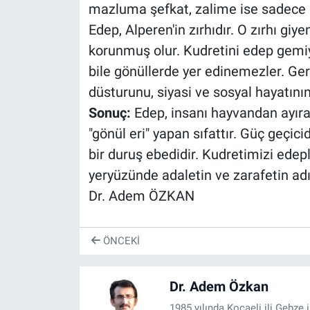
mazluma şefkat, zalime ise sadece ad
Edep, Alperen'in zırhıdır. O zırhı giye
korunmuş olur. Kudretini edep gemiy
bile gönüllerde yer edinemezler. Gerçe
düsturunu, siyasi ve sosyal hayatının
Sonuç:
Edep, insanı hayvandan ayıran
"gönül eri" yapan sıfattır. Güç geçic
bir duruş ebedidir. Kudretimizi edep
yeryüzünde adaletin ve zarafetin ad
Dr. Adem ÖZKAN
ÖNCEKI
Dr. Adem Özkan
1985 yılında Kocaeli ili Gebze 