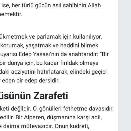
se, her türlü gücün asıl sahibinin Allah
memektir.
metmek ve parlamak için kullanılıyor.
; korumak, yaşatmak ve haddini bilmek
yarısı Edep Yasası’nın da anahtarıdır: “Bir
r dünya için; bu kadar fırıldak olmaya
ki acziyetini hatırlatarak, elindeki geçici
eden bir edep dersidir.
üsünün Zarafeti
eti değildir. O, gönülleri fethetme davasıdır.
hedilir. Bir Alperen, düşmanına karşı adil,
ise daima mütevazıdır. Onun kudreti,