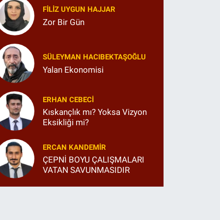
FILIZ UYGUN HAJJAR
Zor Bir Gün
SÜLEYMAN HACIBEKTAŞOĞLU
Yalan Ekonomisi
ERHAN CEBECI
Kıskançlık mı? Yoksa Vizyon
Eksikliği mi?
ERCAN KANDEMIR
ÇEPNİ BOYU ÇALIŞMALARI
VATAN SAVUNMASIDIR