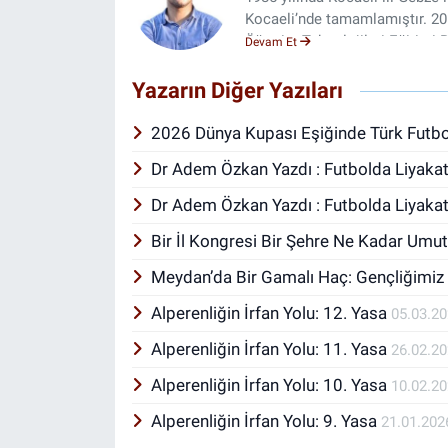
Kocaeli’nde tamamlamıştır. 201
Öğretim Teknolojileri Eğitim
Devam Et
ederek, 2019 yılında Atatürk Ü
lisansını, 2025 yılında ise Tra
Yazarın Diğer Yazıları
Teknolojileri Eğitimi alanında
sıra edebiyata olan ilgisiyle, 2
2026 Dünya Kupası Eşiğinde Türk Futb
yayımlamıştır. Eğitim, sosyoloji
Dr Adem Özkan Yazdı : Futbolda Liyaka
alanlarda araştırmalar yaparak
da önem veren Özkan, siyasi ha
Dr Adem Özkan Yazdı : Futbolda Liyaka
Yönetim Kurulu ve İcra Kurulu 
alanındaki tecrübeleri doğrul
Bir İl Kongresi Bir Şehre Ne Kadar Umut
tasarım şirketini kurmuş ve bu
Meydan’da Bir Gamalı Haç: Gençliğimiz
çocuk babası olan Dr. Adem Öz
uzanan geniş bir perspektifle 
Alperenliğin İrfan Yolu: 12. Yasa
05.03.2
Alperenliğin İrfan Yolu: 11. Yasa
26.02.2
Alperenliğin İrfan Yolu: 10. Yasa
10.02.2
Alperenliğin İrfan Yolu: 9. Yasa
21.01.202