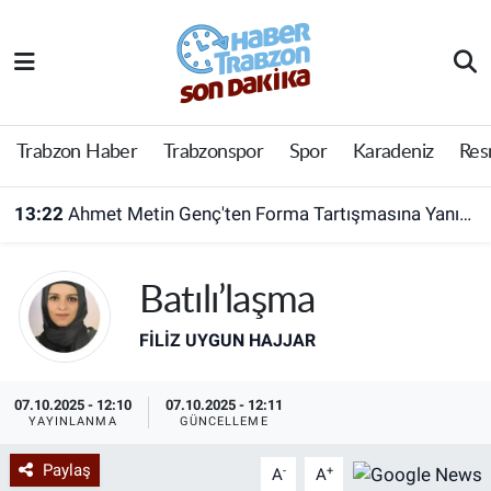
Trabzon Haber
Trabzon Nöbetçi Eczaneler
Trabzonspor
Trabzon Hava Durumu
Trabzon Haber
Trabzonspor
Spor
Karadeniz
Res
Spor
Trabzon Namaz Vakitleri
13:22
Ahmet Metin Genç'ten Forma Tartışmasına Yanıt! Belediyeden Açıklama Geldi
Karadeniz
Trabzon Trafik Yoğunluk Haritası
Batılı’laşma
Resmi Reklam
Süper Lig Puan Durumu ve Fikstür
FILIZ UYGUN HAJJAR
Yazarlar
Tüm Manşetler
07.10.2025 - 12:10
07.10.2025 - 12:11
Perde Arkası
Son Dakika Haberleri
YAYINLANMA
GÜNCELLEME
Paylaş
-
+
Haber Arşivi
A
A