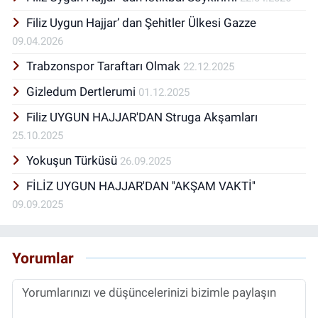
Filiz Uygun Hajjar’ dan Şehitler Ülkesi Gazze
09.04.2026
Trabzonspor Taraftarı Olmak
22.12.2025
Gizledum Dertlerumi
01.12.2025
Filiz UYGUN HAJJAR'DAN Struga Akşamları
25.10.2025
Yokuşun Türküsü
26.09.2025
FİLİZ UYGUN HAJJAR'DAN ''AKŞAM VAKTİ''
09.09.2025
Yorumlar