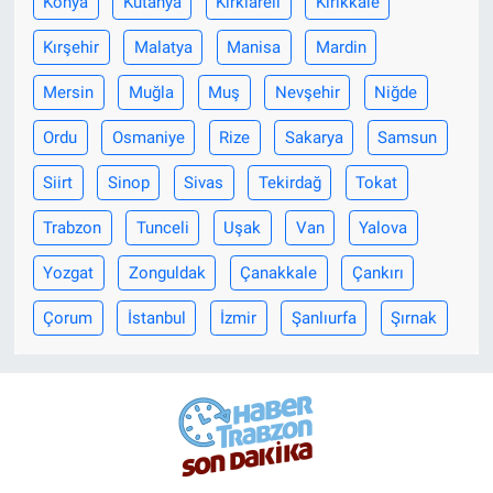
Konya
Kütahya
Kırklareli
Kırıkkale
Kırşehir
Malatya
Manisa
Mardin
Mersin
Muğla
Muş
Nevşehir
Niğde
Ordu
Osmaniye
Rize
Sakarya
Samsun
Siirt
Sinop
Sivas
Tekirdağ
Tokat
Trabzon
Tunceli
Uşak
Van
Yalova
Yozgat
Zonguldak
Çanakkale
Çankırı
Çorum
İstanbul
İzmir
Şanlıurfa
Şırnak