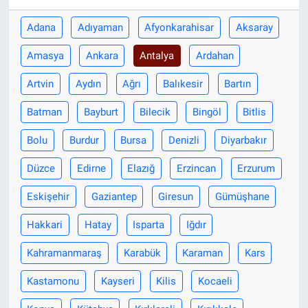
Adana
Adıyaman
Afyonkarahisar
Aksaray
Amasya
Ankara
Antalya
Ardahan
Artvin
Aydın
Ağrı
Balıkesir
Bartın
Batman
Bayburt
Bilecik
Bingöl
Bitlis
Bolu
Burdur
Bursa
Denizli
Diyarbakır
Düzce
Edirne
Elazığ
Erzincan
Erzurum
Eskişehir
Gaziantep
Giresun
Gümüşhane
Hakkari
Hatay
Isparta
Iğdır
Kahramanmaraş
Karabük
Karaman
Kars
Kastamonu
Kayseri
Kilis
Kocaeli