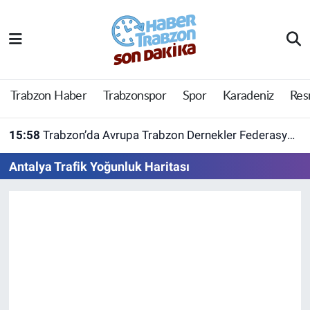
Trabzon Haber
Trabzon Nöbetçi Eczaneler
Trabzonspor
Trabzon Hava Durumu
Trabzon Haber
Trabzonspor
Spor
Karadeniz
Res
Spor
Trabzon Namaz Vakitleri
15:58
Trabzon’da Avrupa Trabzon Dernekler Federasyonu açıldı
Karadeniz
Trabzon Trafik Yoğunluk Haritası
Antalya Trafik Yoğunluk Haritası
Resmi Reklam
Süper Lig Puan Durumu ve Fikstür
Yazarlar
Tüm Manşetler
Perde Arkası
Son Dakika Haberleri
Haber Arşivi