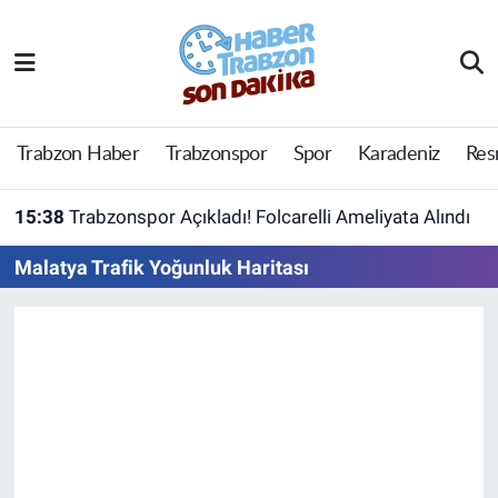
Trabzon Haber
Trabzon Nöbetçi Eczaneler
Trabzonspor
Trabzon Hava Durumu
Trabzon Haber
Trabzonspor
Spor
Karadeniz
Res
Spor
Trabzon Namaz Vakitleri
15:38
Trabzonspor Açıkladı! Folcarelli Ameliyata Alındı
Karadeniz
Trabzon Trafik Yoğunluk Haritası
Malatya Trafik Yoğunluk Haritası
Resmi Reklam
Süper Lig Puan Durumu ve Fikstür
Yazarlar
Tüm Manşetler
Perde Arkası
Son Dakika Haberleri
Haber Arşivi