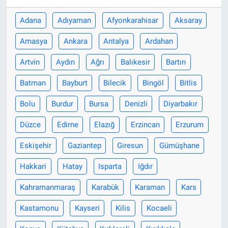
Adana
Adıyaman
Afyonkarahisar
Aksaray
Amasya
Ankara
Antalya
Ardahan
Artvin
Aydın
Ağrı
Balıkesir
Bartın
Batman
Bayburt
Bilecik
Bingöl
Bitlis
Bolu
Burdur
Bursa
Denizli
Diyarbakır
Düzce
Edirne
Elazığ
Erzincan
Erzurum
Eskişehir
Gaziantep
Giresun
Gümüşhane
Hakkari
Hatay
Isparta
Iğdır
Kahramanmaraş
Karabük
Karaman
Kars
Kastamonu
Kayseri
Kilis
Kocaeli