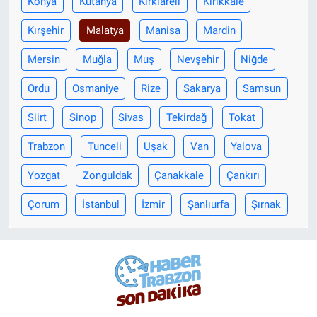
Konya
Kütahya
Kırklareli
Kırıkkale
Kırşehir
Malatya
Manisa
Mardin
Mersin
Muğla
Muş
Nevşehir
Niğde
Ordu
Osmaniye
Rize
Sakarya
Samsun
Siirt
Sinop
Sivas
Tekirdağ
Tokat
Trabzon
Tunceli
Uşak
Van
Yalova
Yozgat
Zonguldak
Çanakkale
Çankırı
Çorum
İstanbul
İzmir
Şanlıurfa
Şırnak