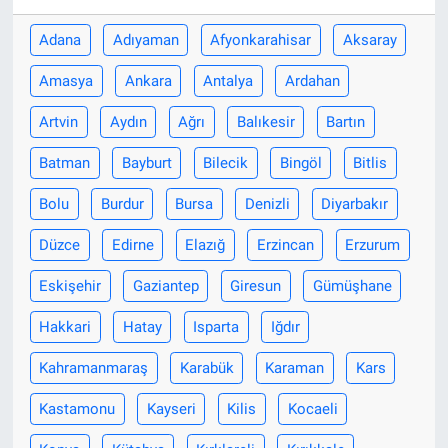
Adana
Adıyaman
Afyonkarahisar
Aksaray
Amasya
Ankara
Antalya
Ardahan
Artvin
Aydın
Ağrı
Balıkesir
Bartın
Batman
Bayburt
Bilecik
Bingöl
Bitlis
Bolu
Burdur
Bursa
Denizli
Diyarbakır
Düzce
Edirne
Elazığ
Erzincan
Erzurum
Eskişehir
Gaziantep
Giresun
Gümüşhane
Hakkari
Hatay
Isparta
Iğdır
Kahramanmaraş
Karabük
Karaman
Kars
Kastamonu
Kayseri
Kilis
Kocaeli