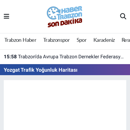
Trabzon Haber
Trabzon Nöbetçi Eczaneler
Trabzonspor
Trabzon Hava Durumu
Trabzon Haber
Trabzonspor
Spor
Karadeniz
Res
Spor
Trabzon Namaz Vakitleri
15:58
Trabzon’da Avrupa Trabzon Dernekler Federasyonu açıldı
Karadeniz
Trabzon Trafik Yoğunluk Haritası
Yozgat Trafik Yoğunluk Haritası
Resmi Reklam
Süper Lig Puan Durumu ve Fikstür
Yazarlar
Tüm Manşetler
Perde Arkası
Son Dakika Haberleri
Haber Arşivi