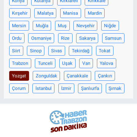
Konya
Kütahya
Kırklareli
Kırıkkale
Kırşehir
Malatya
Manisa
Mardin
Mersin
Muğla
Muş
Nevşehir
Niğde
Ordu
Osmaniye
Rize
Sakarya
Samsun
Siirt
Sinop
Sivas
Tekirdağ
Tokat
Trabzon
Tunceli
Uşak
Van
Yalova
Yozgat
Zonguldak
Çanakkale
Çankırı
Çorum
İstanbul
İzmir
Şanlıurfa
Şırnak