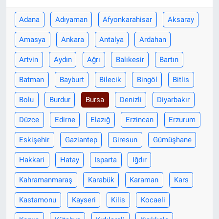
Adana
Adıyaman
Afyonkarahisar
Aksaray
Amasya
Ankara
Antalya
Ardahan
Artvin
Aydın
Ağrı
Balıkesir
Bartın
Batman
Bayburt
Bilecik
Bingöl
Bitlis
Bolu
Burdur
Bursa
Denizli
Diyarbakır
Düzce
Edirne
Elazığ
Erzincan
Erzurum
Eskişehir
Gaziantep
Giresun
Gümüşhane
Hakkari
Hatay
Isparta
Iğdır
Kahramanmaraş
Karabük
Karaman
Kars
Kastamonu
Kayseri
Kilis
Kocaeli