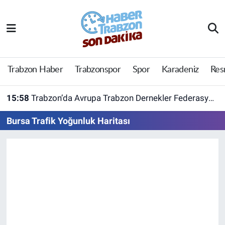
Trabzon Haber
Trabzon Nöbetçi Eczaneler
Trabzonspor
Trabzon Hava Durumu
Trabzon Haber
Trabzonspor
Spor
Karadeniz
Res
Spor
Trabzon Namaz Vakitleri
15:58
Trabzon’da Avrupa Trabzon Dernekler Federasyonu açıldı
Karadeniz
Trabzon Trafik Yoğunluk Haritası
Bursa Trafik Yoğunluk Haritası
Resmi Reklam
Süper Lig Puan Durumu ve Fikstür
Yazarlar
Tüm Manşetler
Perde Arkası
Son Dakika Haberleri
Haber Arşivi