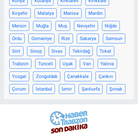
Konya
Kütahya
Kırklareli
Kırıkkale
Kırşehir
Malatya
Manisa
Mardin
Mersin
Muğla
Muş
Nevşehir
Niğde
Ordu
Osmaniye
Rize
Sakarya
Samsun
Siirt
Sinop
Sivas
Tekirdağ
Tokat
Trabzon
Tunceli
Uşak
Van
Yalova
Yozgat
Zonguldak
Çanakkale
Çankırı
Çorum
İstanbul
İzmir
Şanlıurfa
Şırnak