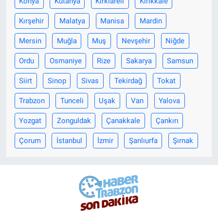
Konya
Kütahya
Kırklareli
Kırıkkale
Kırşehir
Malatya
Manisa
Mardin
Mersin
Muğla
Muş
Nevşehir
Niğde
Ordu
Osmaniye
Rize
Sakarya
Samsun
Siirt
Sinop
Sivas
Tekirdağ
Tokat
Trabzon
Tunceli
Uşak
Van
Yalova
Yozgat
Zonguldak
Çanakkale
Çankırı
Çorum
İstanbul
İzmir
Şanlıurfa
Şırnak