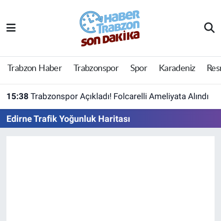
Trabzon Haber
Trabzon Nöbetçi Eczaneler
Trabzonspor
Trabzon Hava Durumu
Trabzon Haber
Trabzonspor
Spor
Karadeniz
Res
Spor
Trabzon Namaz Vakitleri
15:38
Trabzonspor Açıkladı! Folcarelli Ameliyata Alındı
Karadeniz
Trabzon Trafik Yoğunluk Haritası
Edirne Trafik Yoğunluk Haritası
Resmi Reklam
Süper Lig Puan Durumu ve Fikstür
Yazarlar
Tüm Manşetler
Perde Arkası
Son Dakika Haberleri
Haber Arşivi