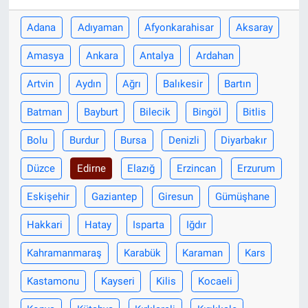
Adana
Adıyaman
Afyonkarahisar
Aksaray
Amasya
Ankara
Antalya
Ardahan
Artvin
Aydın
Ağrı
Balıkesir
Bartın
Batman
Bayburt
Bilecik
Bingöl
Bitlis
Bolu
Burdur
Bursa
Denizli
Diyarbakır
Düzce
Edirne
Elazığ
Erzincan
Erzurum
Eskişehir
Gaziantep
Giresun
Gümüşhane
Hakkari
Hatay
Isparta
Iğdır
Kahramanmaraş
Karabük
Karaman
Kars
Kastamonu
Kayseri
Kilis
Kocaeli