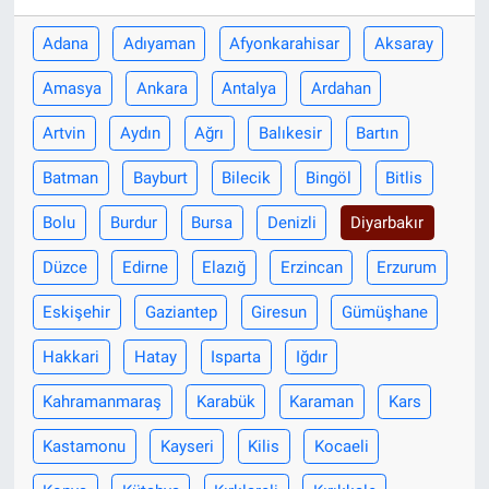
Adana
Adıyaman
Afyonkarahisar
Aksaray
Amasya
Ankara
Antalya
Ardahan
Artvin
Aydın
Ağrı
Balıkesir
Bartın
Batman
Bayburt
Bilecik
Bingöl
Bitlis
Bolu
Burdur
Bursa
Denizli
Diyarbakır
Düzce
Edirne
Elazığ
Erzincan
Erzurum
Eskişehir
Gaziantep
Giresun
Gümüşhane
Hakkari
Hatay
Isparta
Iğdır
Kahramanmaraş
Karabük
Karaman
Kars
Kastamonu
Kayseri
Kilis
Kocaeli