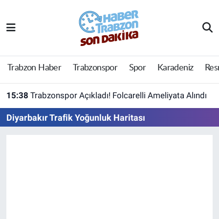
Trabzon Haber
Trabzon Nöbetçi Eczaneler
Trabzonspor
Trabzon Hava Durumu
Trabzon Haber
Trabzonspor
Spor
Karadeniz
Res
Spor
Trabzon Namaz Vakitleri
15:38
Trabzonspor Açıkladı! Folcarelli Ameliyata Alındı
Karadeniz
Trabzon Trafik Yoğunluk Haritası
Diyarbakır Trafik Yoğunluk Haritası
Resmi Reklam
Süper Lig Puan Durumu ve Fikstür
Yazarlar
Tüm Manşetler
Perde Arkası
Son Dakika Haberleri
Haber Arşivi