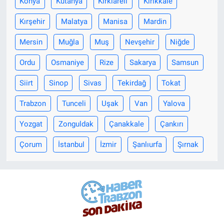
Konya
Kütahya
Kırklareli
Kırıkkale
Kırşehir
Malatya
Manisa
Mardin
Mersin
Muğla
Muş
Nevşehir
Niğde
Ordu
Osmaniye
Rize
Sakarya
Samsun
Siirt
Sinop
Sivas
Tekirdağ
Tokat
Trabzon
Tunceli
Uşak
Van
Yalova
Yozgat
Zonguldak
Çanakkale
Çankırı
Çorum
İstanbul
İzmir
Şanlıurfa
Şırnak