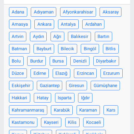
Adana
Adıyaman
Afyonkarahisar
Aksaray
Amasya
Ankara
Antalya
Ardahan
Artvin
Aydın
Ağrı
Balıkesir
Bartın
Batman
Bayburt
Bilecik
Bingöl
Bitlis
Bolu
Burdur
Bursa
Denizli
Diyarbakır
Düzce
Edirne
Elazığ
Erzincan
Erzurum
Eskişehir
Gaziantep
Giresun
Gümüşhane
Hakkari
Hatay
Isparta
Iğdır
Kahramanmaraş
Karabük
Karaman
Kars
Kastamonu
Kayseri
Kilis
Kocaeli