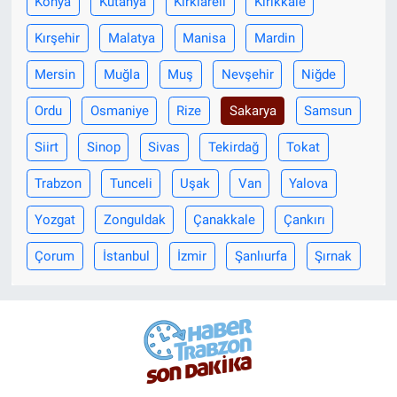
Konya
Kütahya
Kırklareli
Kırıkkale
Kırşehir
Malatya
Manisa
Mardin
Mersin
Muğla
Muş
Nevşehir
Niğde
Ordu
Osmaniye
Rize
Sakarya
Samsun
Siirt
Sinop
Sivas
Tekirdağ
Tokat
Trabzon
Tunceli
Uşak
Van
Yalova
Yozgat
Zonguldak
Çanakkale
Çankırı
Çorum
İstanbul
İzmir
Şanlıurfa
Şırnak