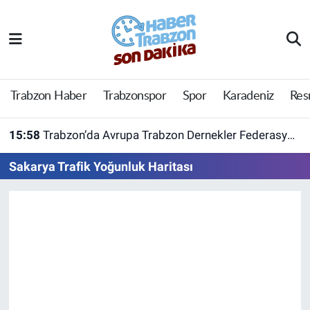
Trabzon Haber
Trabzon Nöbetçi Eczaneler
Trabzonspor
Trabzon Hava Durumu
Trabzon Haber
Trabzonspor
Spor
Karadeniz
Res
Spor
Trabzon Namaz Vakitleri
15:58
Trabzon’da Avrupa Trabzon Dernekler Federasyonu açıldı
Karadeniz
Trabzon Trafik Yoğunluk Haritası
Sakarya Trafik Yoğunluk Haritası
Resmi Reklam
Süper Lig Puan Durumu ve Fikstür
Yazarlar
Tüm Manşetler
Perde Arkası
Son Dakika Haberleri
Haber Arşivi