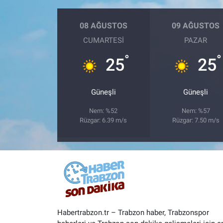
08 AĞUSTOS
09 AĞUSTOS
CUMARTESI
PAZAR
°
°
25
25
Güneşli
Güneşli
Nem: %52
Nem: %57
Rüzgar: 6.39 m/s
Rüzgar: 7.50 m/s
Habertrabzon.tr – Trabzon haber, Trabzonspor