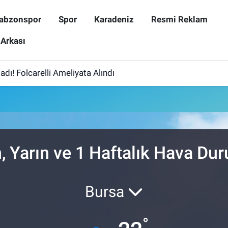
abzonspor
Spor
Karadeniz
Resmi Reklam
 Arkası
dı! Folcarelli Ameliyata Alındı
, Yarın ve 1 Haftalık Hava Du
Bursa
°