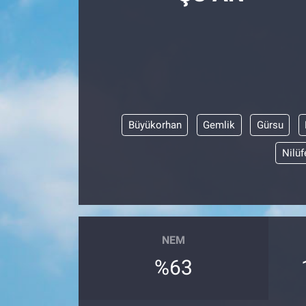
Büyükorhan
Gemlik
Gürsu
Nilüf
NEM
%63