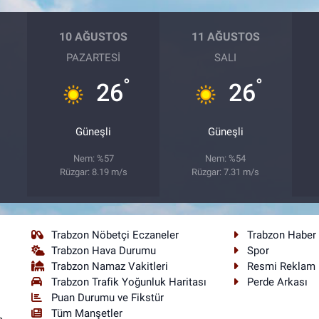
10 AĞUSTOS
11 AĞUSTOS
PAZARTESI
SALI
°
°
26
26
Güneşli
Güneşli
Nem: %57
Nem: %54
Rüzgar: 8.19 m/s
Rüzgar: 7.31 m/s
Trabzon Nöbetçi Eczaneler
Trabzon Haber
Trabzon Hava Durumu
Spor
Trabzon Namaz Vakitleri
Resmi Reklam
Trabzon Trafik Yoğunluk Haritası
Perde Arkası
Puan Durumu ve Fikstür
Tüm Manşetler