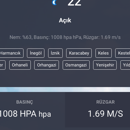
22
Açık
Nem: %63, Basınç: 1008 hpa hPa, Rüzgar: 1.69 m/s
Harmancık
İnegöl
İznik
Karacabey
Keles
Keste
er
Orhaneli
Orhangazi
Osmangazi
Yenişehir
Yıl
BASINÇ
RÜZGAR
1008 HPA
1.69 M/S
hpa