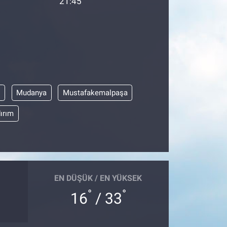
21:45
l
Mudanya
Mustafakemalpaşa
dırım
EN DÜŞÜK / EN YÜKSEK
°
°
16
/ 33