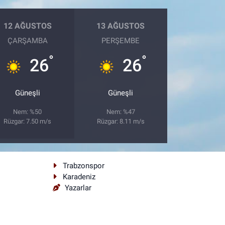
12 AĞUSTOS
13 AĞUSTOS
ÇARŞAMBA
PERŞEMBE
°
°
26
26
Güneşli
Güneşli
Nem: %50
Nem: %47
Rüzgar: 7.50 m/s
Rüzgar: 8.11 m/s
Trabzonspor
Karadeniz
Yazarlar