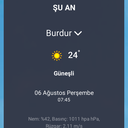
ŞU AN
Burdur
°
24
Güneşli
06 Ağustos Perşembe
07:45
Nem: %42, Basınç: 1011 hpa hPa,
Rüzgar: 2.11 m/s