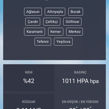
Ağlasun
Altınyayla
Bucak
Çavdır
Çeltikçi
Gölhisar
Karamanlı
Kemer
Merkez
Tefenni
Yeşilova
NEM
BASINÇ
%42
1011 HPA
hpa
RÜZGAR
EN DÜŞÜK / EN YÜKSEK
°
°