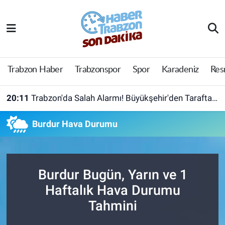
Trabzon Haber
Trabzon Nöbetçi Eczaneler
Trabzonspor
Trabzon Hava Durumu
Trabzon Haber
Trabzonspor
Spor
Karadeniz
Res
Spor
Trabzon Namaz Vakitleri
20:11
Trabzon'da Salah Alarmı! Büyükşehir'den Taraftara Ücretsiz Ulaşım Hamlesi
Karadeniz
Trabzon Trafik Yoğunluk Haritası
Burdur Hava Durumu
Resmi Reklam
Süper Lig Puan Durumu ve Fikstür
Yazarlar
Tüm Manşetler
Burdur Bugün, Yarın ve 1
Haftalık Hava Durumu
Perde Arkası
Son Dakika Haberleri
Tahmini
Haber Arşivi