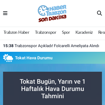
Trabzon Haber
Trabzon Nöbetçi Eczaneler
Trabzonspor
Trabzon Hava Durumu
Trabzon Haber
Trabzonspor
Spor
Karadeniz
Res
Spor
Trabzon Namaz Vakitleri
15:38
Trabzonspor Açıkladı! Folcarelli Ameliyata Alındı
Karadeniz
Trabzon Trafik Yoğunluk Haritası
Tokat Hava Durumu
Resmi Reklam
Süper Lig Puan Durumu ve Fikstür
Yazarlar
Tüm Manşetler
Tokat Bugün, Yarın ve 1
Haftalık Hava Durumu
Perde Arkası
Son Dakika Haberleri
Tahmini
Haber Arşivi