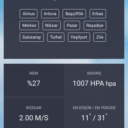
Almus
Artova
Başçiftlik
Erbaa
Merkez
Niksar
Pazar
Reşadiye
Sulusaray
Turhal
Yeşilyurt
Zile
NEM
BASINÇ
%27
1007 HPA
hpa
RÜZGAR
EN DÜŞÜK / EN YÜKSEK
°
°
2.00 M/S
11
/ 31