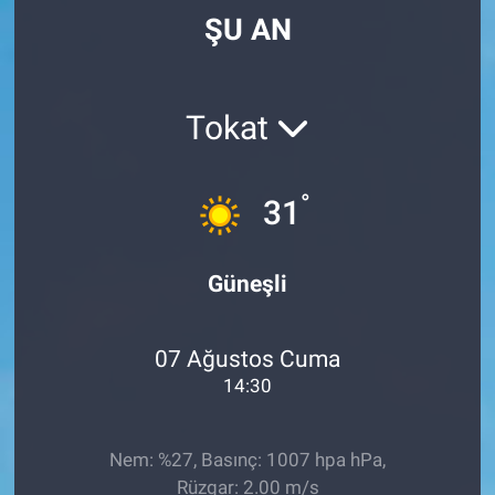
ŞU AN
Tokat
°
31
Güneşli
07 Ağustos Cuma
14:30
Nem: %27, Basınç: 1007 hpa hPa,
Rüzgar: 2.00 m/s