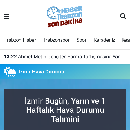
Trabzon Haber
Trabzon Nöbetçi Eczaneler
Trabzonspor
Trabzon Hava Durumu
Trabzon Haber
Trabzonspor
Spor
Karadeniz
Res
Spor
Trabzon Namaz Vakitleri
13:22
Ahmet Metin Genç'ten Forma Tartışmasına Yanıt! Belediyeden Açıklama Geldi
Karadeniz
Trabzon Trafik Yoğunluk Haritası
İzmir Hava Durumu
Resmi Reklam
Süper Lig Puan Durumu ve Fikstür
Yazarlar
Tüm Manşetler
İzmir Bugün, Yarın ve 1
Haftalık Hava Durumu
Perde Arkası
Son Dakika Haberleri
Tahmini
Haber Arşivi