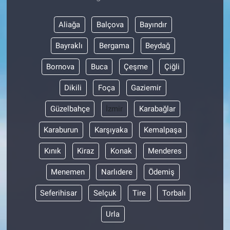
Aliağa
Balçova
Bayındır
Bayraklı
Bergama
Beydağ
Bornova
Buca
Çeşme
Çiğli
Dikili
Foça
Gaziemir
Güzelbahçe
İzmir
Karabağlar
Karaburun
Karşıyaka
Kemalpaşa
Kınık
Kiraz
Konak
Menderes
Menemen
Narlıdere
Ödemiş
Seferihisar
Selçuk
Tire
Torbalı
Urla