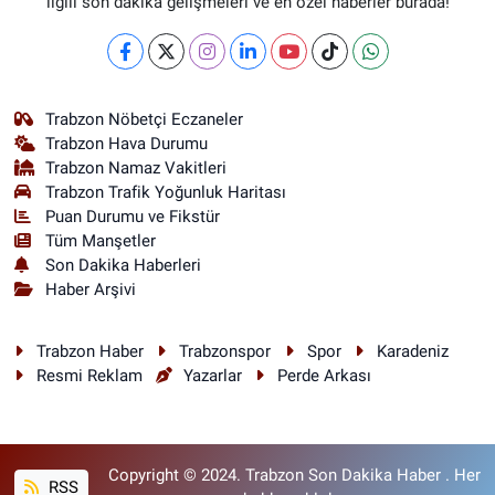
ilgili son dakika gelişmeleri ve en özel haberler burada!
Trabzon Nöbetçi Eczaneler
Trabzon Hava Durumu
Trabzon Namaz Vakitleri
Trabzon Trafik Yoğunluk Haritası
Puan Durumu ve Fikstür
Tüm Manşetler
Son Dakika Haberleri
Haber Arşivi
Trabzon Haber
Trabzonspor
Spor
Karadeniz
Resmi Reklam
Yazarlar
Perde Arkası
Copyright © 2024. Trabzon Son Dakika Haber . Her
RSS