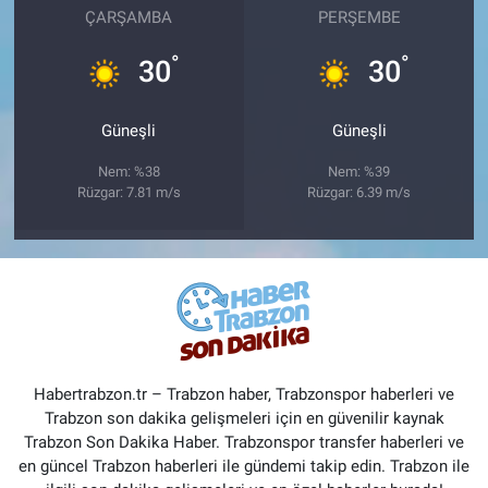
ÇARŞAMBA
PERŞEMBE
°
°
30
30
Güneşli
Güneşli
Nem: %38
Nem: %39
Rüzgar: 7.81 m/s
Rüzgar: 6.39 m/s
Habertrabzon.tr – Trabzon haber, Trabzonspor haberleri ve
Trabzon son dakika gelişmeleri için en güvenilir kaynak
Trabzon Son Dakika Haber. Trabzonspor transfer haberleri ve
en güncel Trabzon haberleri ile gündemi takip edin. Trabzon ile