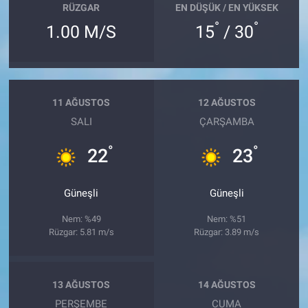
RÜZGAR
EN DÜŞÜK / EN YÜKSEK
°
°
1.00 M/S
15
/ 30
11 AĞUSTOS
12 AĞUSTOS
SALI
ÇARŞAMBA
°
°
22
23
Güneşli
Güneşli
Nem: %49
Nem: %51
Rüzgar: 5.81 m/s
Rüzgar: 3.89 m/s
13 AĞUSTOS
14 AĞUSTOS
PERŞEMBE
CUMA