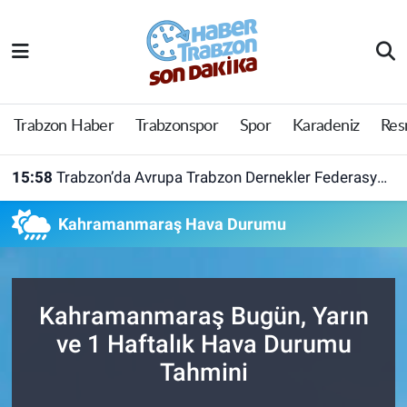
Trabzon Haber
Trabzon Nöbetçi Eczaneler
Trabzonspor
Trabzon Hava Durumu
Trabzon Haber
Trabzonspor
Spor
Karadeniz
Res
Spor
Trabzon Namaz Vakitleri
15:58
Trabzon’da Avrupa Trabzon Dernekler Federasyonu açıldı
Karadeniz
Trabzon Trafik Yoğunluk Haritası
Kahramanmaraş Hava Durumu
Resmi Reklam
Süper Lig Puan Durumu ve Fikstür
Yazarlar
Tüm Manşetler
Kahramanmaraş Bugün, Yarın
ve 1 Haftalık Hava Durumu
Perde Arkası
Son Dakika Haberleri
Tahmini
Haber Arşivi