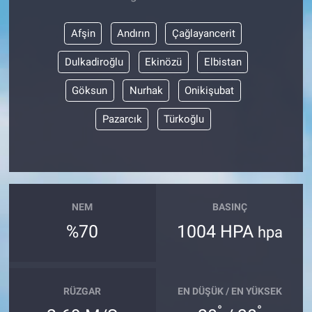
Afşin
Andırın
Çağlayancerit
Dulkadiroğlu
Ekinözü
Elbistan
Göksun
Nurhak
Onikişubat
Pazarcık
Türkoğlu
NEM
BASINÇ
%70
1004 HPA
hpa
RÜZGAR
EN DÜŞÜK / EN YÜKSEK
°
°