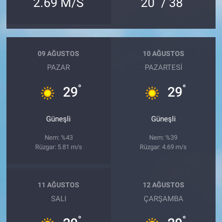
2.69 M/S
20
/ 38
09 AĞUSTOS
10 AĞUSTOS
PAZAR
PAZARTESI
°
°
29
29
Güneşli
Güneşli
Nem: %43
Nem: %39
Rüzgar: 5.81 m/s
Rüzgar: 4.69 m/s
11 AĞUSTOS
12 AĞUSTOS
SALI
ÇARŞAMBA
°
°