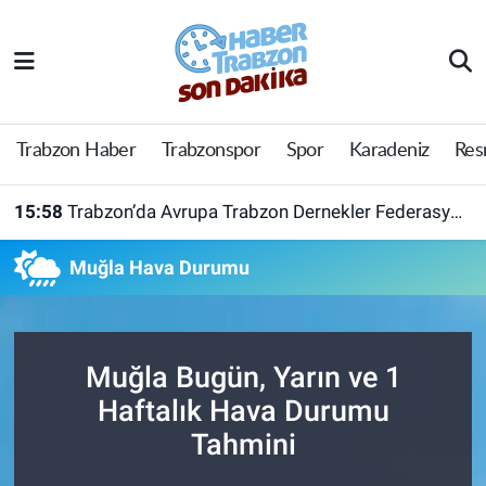
Trabzon Haber
Trabzon Nöbetçi Eczaneler
Trabzonspor
Trabzon Hava Durumu
Trabzon Haber
Trabzonspor
Spor
Karadeniz
Res
Spor
Trabzon Namaz Vakitleri
15:58
Trabzon’da Avrupa Trabzon Dernekler Federasyonu açıldı
Karadeniz
Trabzon Trafik Yoğunluk Haritası
Muğla Hava Durumu
Resmi Reklam
Süper Lig Puan Durumu ve Fikstür
Yazarlar
Tüm Manşetler
Muğla Bugün, Yarın ve 1
Haftalık Hava Durumu
Perde Arkası
Son Dakika Haberleri
Tahmini
Haber Arşivi