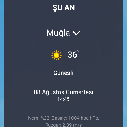
ŞU AN
Muğla
°
36
Güneşli
08 Ağustos Cumartesi
14:45
Nem: %22, Basınç: 1004 hpa hPa,
Rüzgar: 2.89 m/s