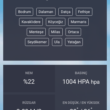
Bodrum
Dalaman
Datça
Fethiye
Kavaklıdere
Köyceğiz
Marmaris
Menteşe
Milas
Ortaca
Seydikemer
Ula
Yatağan
NEM
BASINÇ
%22
1004 HPA
hpa
RÜZGAR
EN DÜŞÜK / EN YÜKSEK
°
°