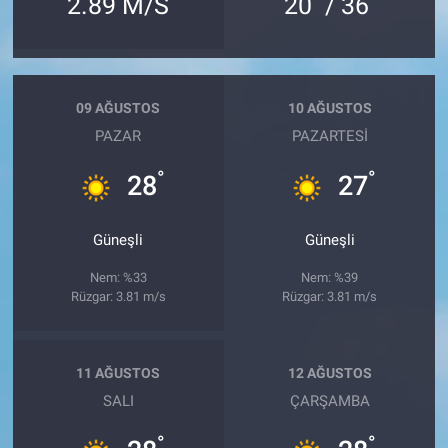
2.89 M/S
20
/ 36
09 AĞUSTOS
10 AĞUSTOS
PAZAR
PAZARTESI
°
°
28
27
Güneşli
Güneşli
Nem: %33
Nem: %39
Rüzgar: 3.81 m/s
Rüzgar: 3.81 m/s
11 AĞUSTOS
12 AĞUSTOS
SALI
ÇARŞAMBA
°
°