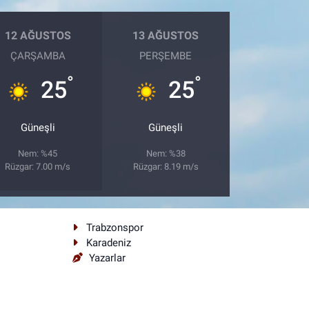
12 AĞUSTOS
13 AĞUSTOS
ÇARŞAMBA
PERŞEMBE
°
°
25
25
Güneşli
Güneşli
Nem: %45
Nem: %38
Rüzgar: 7.00 m/s
Rüzgar: 8.19 m/s
Trabzonspor
Karadeniz
Yazarlar