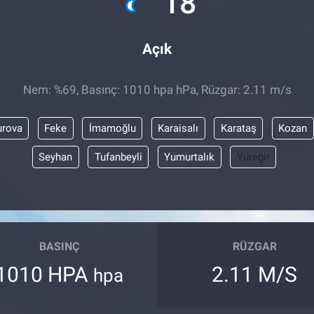
18
Açık
Nem: %69, Basınç: 1010 hpa hPa, Rüzgar: 2.11 m/s
rova
Feke
İmamoğlu
Karaisalı
Karataş
Kozan
Seyhan
Tufanbeyli
Yumurtalık
Yüreğir
BASINÇ
RÜZGAR
1010 HPA
2.11 M/S
hpa