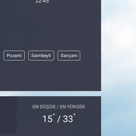
22:45
Pozantı
Saimbeyli
Sarıçam
EN DÜŞÜK / EN YÜKSEK
°
°
15
/ 33