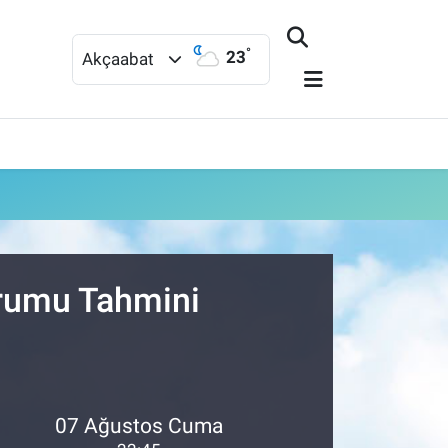
°
23
Akçaabat
urumu Tahmini
07 Ağustos Cuma