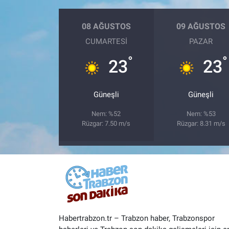
08 AĞUSTOS
09 AĞUSTOS
CUMARTESI
PAZAR
°
°
23
23
Güneşli
Güneşli
Nem: %52
Nem: %53
Rüzgar: 7.50 m/s
Rüzgar: 8.31 m/s
Habertrabzon.tr – Trabzon haber, Trabzonspor