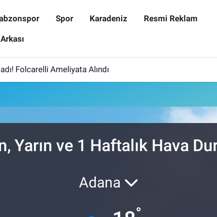
abzonspor
Spor
Karadeniz
Resmi Reklam
 Arkası
dı! Folcarelli Ameliyata Alındı
n, Yarın ve 1 Haftalık Hava D
Adana
°