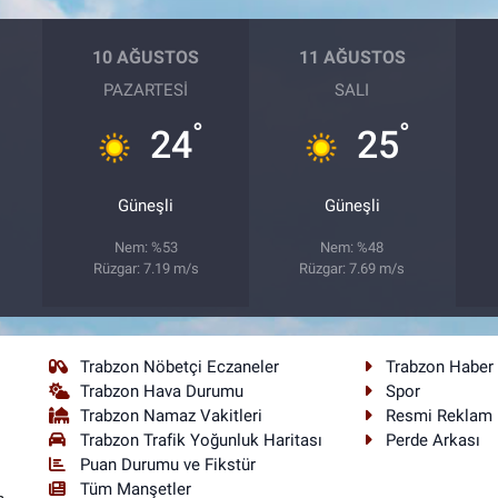
10 AĞUSTOS
11 AĞUSTOS
PAZARTESI
SALI
°
°
24
25
Güneşli
Güneşli
Nem: %53
Nem: %48
Rüzgar: 7.19 m/s
Rüzgar: 7.69 m/s
Trabzon Nöbetçi Eczaneler
Trabzon Haber
Trabzon Hava Durumu
Spor
Trabzon Namaz Vakitleri
Resmi Reklam
Trabzon Trafik Yoğunluk Haritası
Perde Arkası
Puan Durumu ve Fikstür
Tüm Manşetler