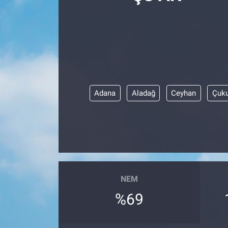
Adana
Aladağ
Ceyhan
Çuku
NEM
%69