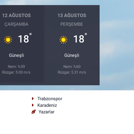
12 AĞUSTOS
13 AĞUSTOS
ÇARŞAMBA
PERŞEMBE
°
°
18
18
Güneşli
Güneşli
Nem: %59
Nem: %60
Rüzgar: 5.00 m/s
Rüzgar: 5.31 m/s
Trabzonspor
Karadeniz
Yazarlar