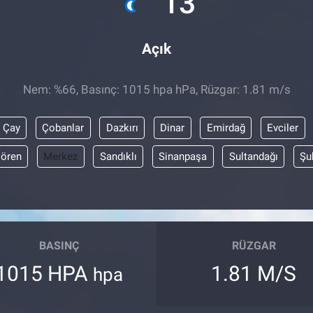
13
Açık
Nem: %66, Basınç: 1015 hpa hPa, Rüzgar: 1.81 m/s
Çay
Çobanlar
Dazkırı
Dinar
Emirdağ
Evciler
lören
Merkez
Sandıklı
Sinanpaşa
Sultandağı
Şu
BASINÇ
RÜZGAR
1015 HPA
1.81 M/S
hpa