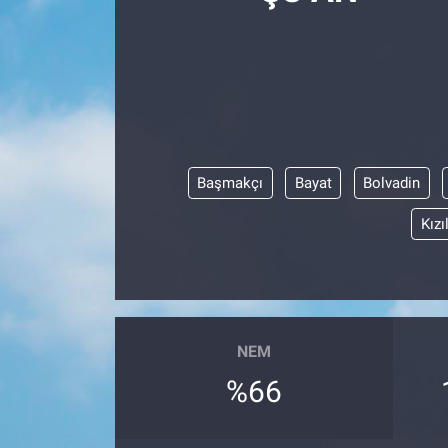
Başmakçı
Bayat
Bolvadin
Kızı
NEM
%66