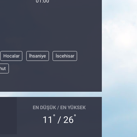
01:00
Hocalar
İhsaniye
İscehisar
hut
EN DÜŞÜK / EN YÜKSEK
°
°
11
/ 26