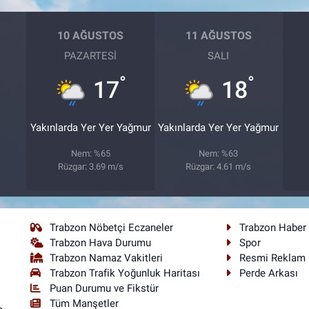
10 AĞUSTOS
11 AĞUSTOS
PAZARTESI
SALI
°
°
17
18
Yakınlarda Yer Yer Yağmur
Yakınlarda Yer Yer Yağmur
Nem: %65
Nem: %63
Rüzgar: 3.69 m/s
Rüzgar: 4.61 m/s
Trabzon Nöbetçi Eczaneler
Trabzon Haber
Trabzon Hava Durumu
Spor
Trabzon Namaz Vakitleri
Resmi Reklam
Trabzon Trafik Yoğunluk Haritası
Perde Arkası
Puan Durumu ve Fikstür
Tüm Manşetler