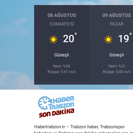
08 AĞUSTOS
09 AĞUSTOS
CUMARTESI
PAZAR
°
°
20
19
Güneşli
Güneşli
Nem: %54
Nem: %61
Rüzgar: 5.61 m/s
Rüzgar: 5.00 m/s
Habertrabzon.tr – Trabzon haber, Trabzonspor