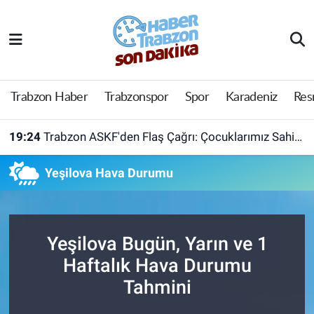
Trabzon Haber
Trabzon Nöbetçi Eczaneler
Trabzonspor
Trabzon Hava Durumu
Trabzon Haber
Trabzonspor
Spor
Karadeniz
Res
Spor
Trabzon Namaz Vakitleri
19:24
Trabzon ASKF'den Flaş Çağrı: Çocuklarımız Sahipsiz Kalmasın!
Karadeniz
Trabzon Trafik Yoğunluk Haritası
Yeşilova Hava Durumu
Resmi Reklam
Süper Lig Puan Durumu ve Fikstür
Yazarlar
Tüm Manşetler
Yeşilova Bugün, Yarın ve 1
Haftalık Hava Durumu
Perde Arkası
Son Dakika Haberleri
Tahmini
Haber Arşivi