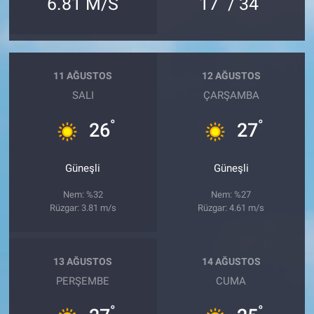
6.81 M/S
17
/ 34
11 AĞUSTOS
12 AĞUSTOS
SALI
ÇARŞAMBA
°
°
26
27
Güneşli
Güneşli
Nem: %32
Nem: %27
Rüzgar: 3.81 m/s
Rüzgar: 4.61 m/s
13 AĞUSTOS
14 AĞUSTOS
PERŞEMBE
CUMA
°
°