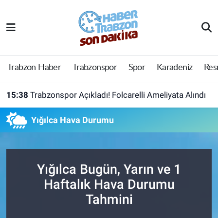
Trabzon Haber
Trabzon Nöbetçi Eczaneler
Trabzonspor
Trabzon Hava Durumu
Trabzon Haber
Trabzonspor
Spor
Karadeniz
Res
Spor
Trabzon Namaz Vakitleri
15:38
Trabzonspor Açıkladı! Folcarelli Ameliyata Alındı
Karadeniz
Trabzon Trafik Yoğunluk Haritası
Yığılca Hava Durumu
Resmi Reklam
Süper Lig Puan Durumu ve Fikstür
Yazarlar
Tüm Manşetler
Yığılca Bugün, Yarın ve 1
Haftalık Hava Durumu
Perde Arkası
Son Dakika Haberleri
Tahmini
Haber Arşivi