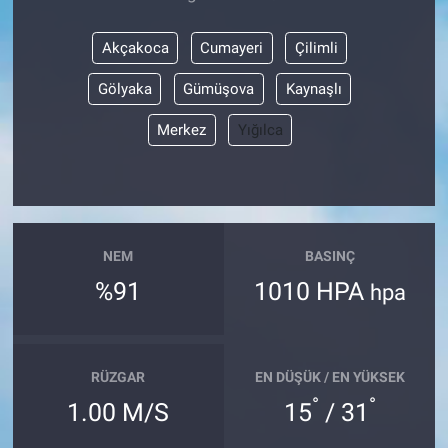
Akçakoca
Cumayeri
Çilimli
Gölyaka
Gümüşova
Kaynaşlı
Merkez
Yığılca
NEM
BASINÇ
%91
1010 HPA
hpa
RÜZGAR
EN DÜŞÜK / EN YÜKSEK
°
°
1.00 M/S
15
/ 31