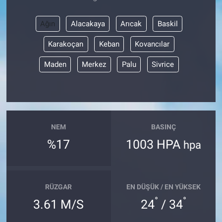
Ağın
Alacakaya
Arıcak
Baskil
Karakoçan
Keban
Kovancılar
Maden
Merkez
Palu
Sivrice
NEM
BASINÇ
%17
1003 HPA
hpa
RÜZGAR
EN DÜŞÜK / EN YÜKSEK
°
°
3.61 M/S
24
/ 34