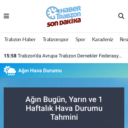
Trabzon Haber
Trabzon Nöbetçi Eczaneler
Trabzonspor
Trabzon Hava Durumu
Trabzon Haber
Trabzonspor
Spor
Karadeniz
Res
Spor
Trabzon Namaz Vakitleri
15:58
Trabzon’da Avrupa Trabzon Dernekler Federasyonu açıldı
Karadeniz
Trabzon Trafik Yoğunluk Haritası
Ağın Hava Durumu
Resmi Reklam
Süper Lig Puan Durumu ve Fikstür
Yazarlar
Tüm Manşetler
Ağın Bugün, Yarın ve 1
Haftalık Hava Durumu
Perde Arkası
Son Dakika Haberleri
Tahmini
Haber Arşivi