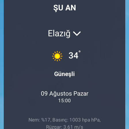
ŞU AN
Elazığ
°
34
Güneşli
09 Ağustos Pazar
15:00
Nem: %17, Basınç: 1003 hpa hPa,
Rüzgar: 3.61 m/s