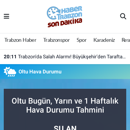
Trabzon Haber
Trabzon Nöbetçi Eczaneler
Trabzonspor
Trabzon Hava Durumu
Trabzon Haber
Trabzonspor
Spor
Karadeniz
Res
Spor
Trabzon Namaz Vakitleri
20:11
Trabzon'da Salah Alarmı! Büyükşehir'den Taraftara Ücretsiz Ulaşım Hamlesi
Karadeniz
Trabzon Trafik Yoğunluk Haritası
Oltu Hava Durumu
Resmi Reklam
Süper Lig Puan Durumu ve Fikstür
Yazarlar
Tüm Manşetler
Oltu Bugün, Yarın ve 1 Haftalık
Hava Durumu Tahmini
Perde Arkası
Son Dakika Haberleri
Haber Arşivi
ŞU AN