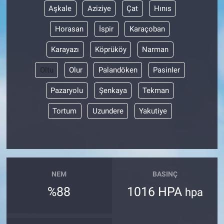
Aşkale
Aziziye
Çat
Hınıs
Horasan
İspir
Karaçoban
Karayazı
Köprüköy
Narman
Oltu
Olur
Palandöken
Pasinler
Pazaryolu
Şenkaya
Tekman
Tortum
Uzundere
Yakutiye
NEM
BASINÇ
%88
1016 HPA
hpa