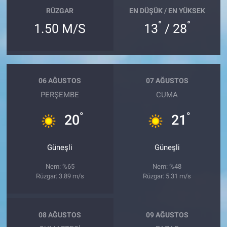
RÜZGAR
EN DÜŞÜK / EN YÜKSEK
°
°
1.50 M/S
13
/ 28
06 AĞUSTOS
07 AĞUSTOS
PERŞEMBE
CUMA
°
°
20
21
Güneşli
Güneşli
Nem: %65
Nem: %48
Rüzgar: 3.89 m/s
Rüzgar: 5.31 m/s
08 AĞUSTOS
09 AĞUSTOS