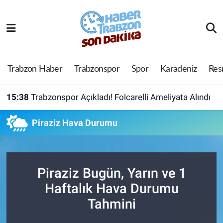
Trabzon Haber
Trabzon Nöbetçi Eczaneler
Trabzonspor
Trabzon Hava Durumu
Trabzon Haber
Trabzonspor
Spor
Karadeniz
Res
Spor
Trabzon Namaz Vakitleri
15:38
Trabzonspor Açıkladı! Folcarelli Ameliyata Alındı
Karadeniz
Trabzon Trafik Yoğunluk Haritası
Piraziz Hava Durumu
Resmi Reklam
Süper Lig Puan Durumu ve Fikstür
Yazarlar
Tüm Manşetler
Piraziz Bugün, Yarın ve 1
Haftalık Hava Durumu
Perde Arkası
Son Dakika Haberleri
Tahmini
Haber Arşivi