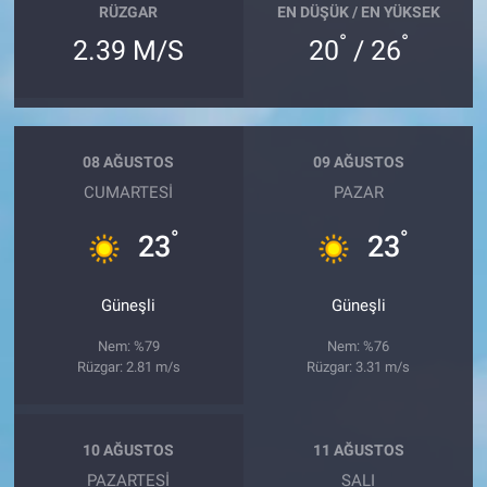
RÜZGAR
EN DÜŞÜK / EN YÜKSEK
°
°
2.39 M/S
20
/ 26
08 AĞUSTOS
09 AĞUSTOS
CUMARTESI
PAZAR
°
°
23
23
Güneşli
Güneşli
Nem: %79
Nem: %76
Rüzgar: 2.81 m/s
Rüzgar: 3.31 m/s
10 AĞUSTOS
11 AĞUSTOS
PAZARTESI
SALI