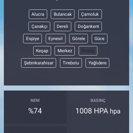
Alucra
Bulancak
Çamoluk
Çanakçı
Dereli
Doğankent
Espiye
Eynesil
Görele
Güce
Keşap
Merkez
Piraziz
Şebinkarahisar
Tirebolu
Yağlıdere
NEM
BASINÇ
%74
1008 HPA
hpa