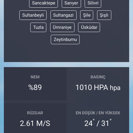
Sancaktepe
Sarıyer
Silivri
Sultanbeyli
Sultangazi
Şile
Şişli
Tuzla
Ümraniye
Üsküdar
Zeytinburnu
NEM
BASINÇ
%89
1010 HPA
hpa
RÜZGAR
EN DÜŞÜK / EN YÜKSEK
°
°
2.61 M/S
24
/ 31