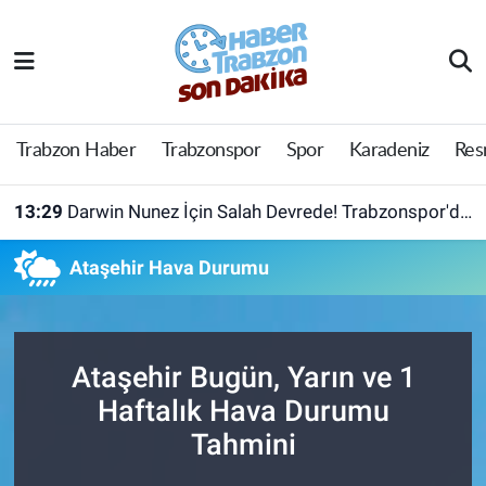
Trabzon Haber
Trabzon Nöbetçi Eczaneler
Trabzonspor
Trabzon Hava Durumu
Trabzon Haber
Trabzonspor
Spor
Karadeniz
Res
Spor
Trabzon Namaz Vakitleri
13:29
Darwin Nunez İçin Salah Devrede! Trabzonspor'da Büyük Hamle
Karadeniz
Trabzon Trafik Yoğunluk Haritası
Ataşehir Hava Durumu
Resmi Reklam
Süper Lig Puan Durumu ve Fikstür
Yazarlar
Tüm Manşetler
Ataşehir Bugün, Yarın ve 1
Haftalık Hava Durumu
Perde Arkası
Son Dakika Haberleri
Tahmini
Haber Arşivi