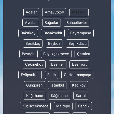
Adalar
Arnavutköy
Ataşehir
Avcılar
Bağcılar
Bahçelievler
Bakırköy
Başakşehir
Bayrampaşa
Beşiktaş
Beykoz
Beylikdüzü
Beyoğlu
Büyükçekmece
Çatalca
Çekmeköy
Esenler
Esenyurt
Eyüpsultan
Fatih
Gaziosmanpaşa
Güngören
Istanbul
Kadıköy
Kağıthane
Kâğıthane
Kartal
Küçükçekmece
Maltepe
Pendik