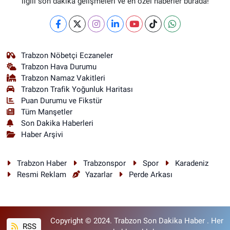
ilgili son dakika gelişmeleri ve en özel haberler burada!
Trabzon Nöbetçi Eczaneler
Trabzon Hava Durumu
Trabzon Namaz Vakitleri
Trabzon Trafik Yoğunluk Haritası
Puan Durumu ve Fikstür
Tüm Manşetler
Son Dakika Haberleri
Haber Arşivi
Trabzon Haber
Trabzonspor
Spor
Karadeniz
Resmi Reklam
Yazarlar
Perde Arkası
Copyright © 2024. Trabzon Son Dakika Haber . Her
RSS