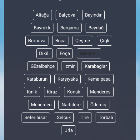
Aliağa
Balçova
Bayındır
Bayraklı
Bergama
Beydağ
Bornova
Buca
Çeşme
Çiğli
Dikili
Foça
Gaziemir
Güzelbahçe
İzmir
Karabağlar
Karaburun
Karşıyaka
Kemalpaşa
Kınık
Kiraz
Konak
Menderes
Menemen
Narlıdere
Ödemiş
Seferihisar
Selçuk
Tire
Torbalı
Urla