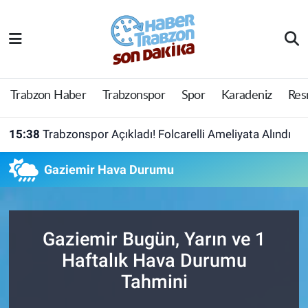
Trabzon Haber
Trabzon Nöbetçi Eczaneler
Trabzonspor
Trabzon Hava Durumu
Trabzon Haber
Trabzonspor
Spor
Karadeniz
Res
Spor
Trabzon Namaz Vakitleri
15:38
Trabzonspor Açıkladı! Folcarelli Ameliyata Alındı
Karadeniz
Trabzon Trafik Yoğunluk Haritası
Gaziemir Hava Durumu
Resmi Reklam
Süper Lig Puan Durumu ve Fikstür
Yazarlar
Tüm Manşetler
Gaziemir Bugün, Yarın ve 1
Haftalık Hava Durumu
Perde Arkası
Son Dakika Haberleri
Tahmini
Haber Arşivi