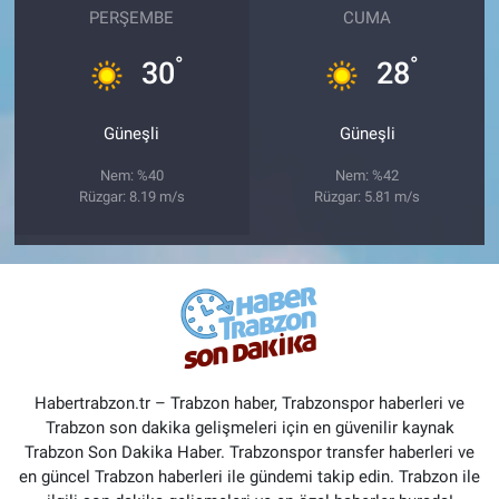
PERŞEMBE
CUMA
°
°
30
28
Güneşli
Güneşli
Nem: %40
Nem: %42
Rüzgar: 8.19 m/s
Rüzgar: 5.81 m/s
Habertrabzon.tr – Trabzon haber, Trabzonspor haberleri ve
Trabzon son dakika gelişmeleri için en güvenilir kaynak
Trabzon Son Dakika Haber. Trabzonspor transfer haberleri ve
en güncel Trabzon haberleri ile gündemi takip edin. Trabzon ile