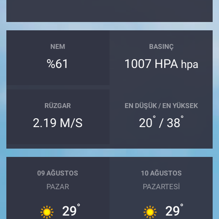
NEM
BASINÇ
%61
1007 HPA
hpa
RÜZGAR
EN DÜŞÜK / EN YÜKSEK
°
°
2.19 M/S
20
/ 38
09 AĞUSTOS
10 AĞUSTOS
PAZAR
PAZARTESI
°
°
29
29