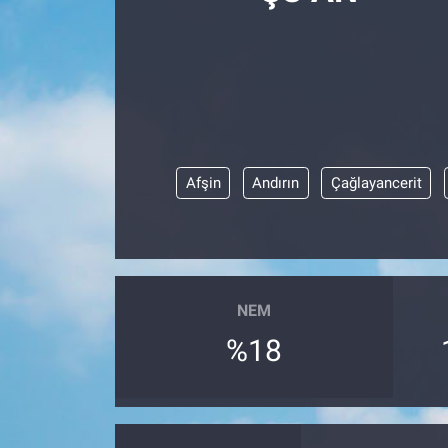
Afşin
Andırın
Çağlayancerit
NEM
%18