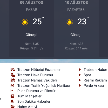
09 AĞUSTOS
10 AĞUSTOS
PAZAR
PAZARTESI
°
°
25
23
Güneşli
Güneşli
Nem: %35
Nem: %38
Rüzgar: 5.81 m/s
Rüzgar: 5.11 m/s
Trabzon Nöbetçi Eczaneler
Trabzon Haber
Trabzon Hava Durumu
Spor
Trabzon Namaz Vakitleri
Resmi Reklam
Trabzon Trafik Yoğunluk Haritası
Perde Arkası
Puan Durumu ve Fikstür
Tüm Manşetler
n
Son Dakika Haberleri
Haber Arşivi