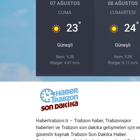
07 AĞUSTOS
08 AĞUSTOS
CUMA
CUMARTESI
°
°
23
24
Güneşli
Güneşli
Nem: %38
Nem: %39
Rüzgar: 4.61 m/s
Rüzgar: 6.11 m/s
Habertrabzon.tr – Trabzon haber, Trabzonspor
haberleri ve Trabzon son dakika gelişmeleri için e
güvenilir kaynak Trabzon Son Dakika Haber.