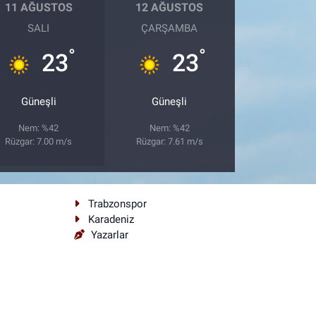
11 AĞUSTOS
12 AĞUSTOS
SALI
ÇARŞAMBA
°
°
23
23
Güneşli
Güneşli
Nem: %42
Nem: %42
Rüzgar: 7.00 m/s
Rüzgar: 7.61 m/s
Trabzonspor
Karadeniz
Yazarlar