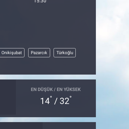
15:30
Onikişubat
Pazarcık
Türkoğlu
EN DÜŞÜK / EN YÜKSEK
°
°
14
/ 32