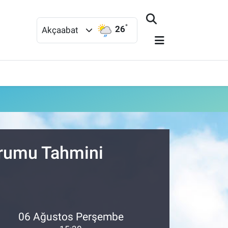
°
26
Akçaabat
urumu Tahmini
06 Ağustos Perşembe