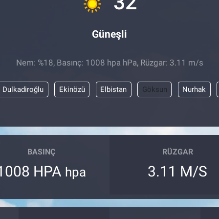
32
Güneşli
Nem: %18, Basınç: 1008 hpa hPa, Rüzgar: 3.11 m/s
Dulkadiroğlu
Ekinözü
Elbistan
Göksun
Nurhak
BASINÇ
RÜZGAR
1008 HPA
3.11 M/S
hpa