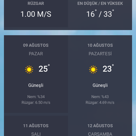
RÜZGAR
EN DÜŞÜK / EN YÜKSEK
°
°
1.00 M/S
16
/ 33
09 AĞUSTOS
10 AĞUSTOS
PAZAR
PAZARTESI
°
°
25
23
Güneşli
Güneşli
Nem: %34
Nem: %43
Rüzgar: 6.50 m/s
Rüzgar: 4.69 m/s
11 AĞUSTOS
12 AĞUSTOS
SALI
ÇARŞAMBA