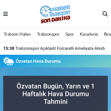
Trabzon Haber
Trabzon Nöbetçi Eczaneler
Trabzonspor
Trabzon Hava Durumu
Trabzon Haber
Trabzonspor
Spor
Karadeniz
Res
Spor
Trabzon Namaz Vakitleri
15:38
Trabzonspor Açıkladı! Folcarelli Ameliyata Alındı
Karadeniz
Trabzon Trafik Yoğunluk Haritası
Özvatan Hava Durumu
Resmi Reklam
Süper Lig Puan Durumu ve Fikstür
Yazarlar
Tüm Manşetler
Özvatan Bugün, Yarın ve 1
Haftalık Hava Durumu
Perde Arkası
Son Dakika Haberleri
Tahmini
Haber Arşivi