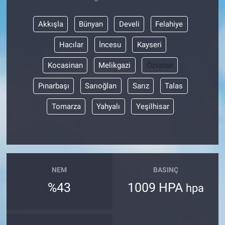
Akkışla
Bünyan
Develi
Felahiye
Hacılar
İncesu
Kayseri
Kocasinan
Melikgazi
Özvatan
Pınarbaşı
Sarıoğlan
Sarız
Talas
Tomarza
Yahyalı
Yeşilhisar
NEM
BASINÇ
%43
1009 HPA
hpa