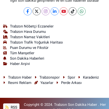
ilgili son dakika gelişmeleri ve en özel haberler burada!
Trabzon Nöbetçi Eczaneler
Trabzon Hava Durumu
Trabzon Namaz Vakitleri
Trabzon Trafik Yoğunluk Haritası
Puan Durumu ve Fikstür
Tüm Manşetler
Son Dakika Haberleri
Haber Arşivi
Trabzon Haber
Trabzonspor
Spor
Karadeniz
Resmi Reklam
Yazarlar
Perde Arkası
Copyright © 2024. Trabzon Son Dakika Haber . Her
RSS