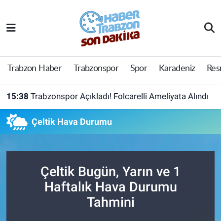
Trabzon Haber
Trabzon Nöbetçi Eczaneler
Trabzonspor
Trabzon Hava Durumu
Trabzon Haber
Trabzonspor
Spor
Karadeniz
Res
Spor
Trabzon Namaz Vakitleri
15:38
Trabzonspor Açıkladı! Folcarelli Ameliyata Alındı
Karadeniz
Trabzon Trafik Yoğunluk Haritası
Çeltik Hava Durumu
Resmi Reklam
Süper Lig Puan Durumu ve Fikstür
Yazarlar
Tüm Manşetler
Çeltik Bugün, Yarın ve 1
Haftalık Hava Durumu
Perde Arkası
Son Dakika Haberleri
Tahmini
Haber Arşivi