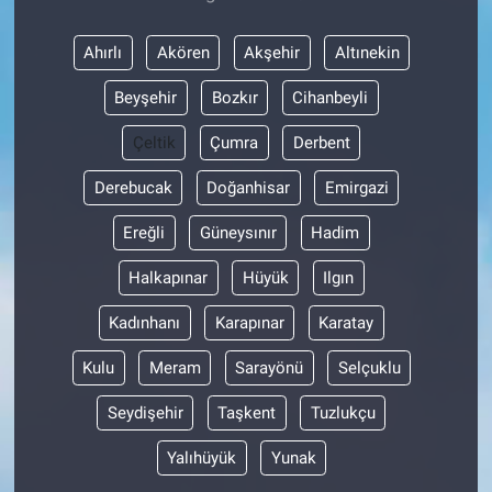
Ahırlı
Akören
Akşehir
Altınekin
Beyşehir
Bozkır
Cihanbeyli
Çeltik
Çumra
Derbent
Derebucak
Doğanhisar
Emirgazi
Ereğli
Güneysınır
Hadim
Halkapınar
Hüyük
Ilgın
Kadınhanı
Karapınar
Karatay
Kulu
Meram
Sarayönü
Selçuklu
Seydişehir
Taşkent
Tuzlukçu
Yalıhüyük
Yunak