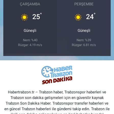
ÇARŞAMBA
PERŞEMBE
°
°
25
24
Güneşli
Güneşli
Nem: %40
Nem: %39
Rüzgar: 4.19 m/s
Rüzgar: 6.81 m/s
Habertrabzon.tr – Trabzon haber, Trabzonspor haberleri ve
Trabzon son dakika gelişmeleri için en güvenilir kaynak
Trabzon Son Dakika Haber. Trabzonspor transfer haberleri ve
en güncel Trabzon haberleri ile gündemi takip edin. Trabzon ile