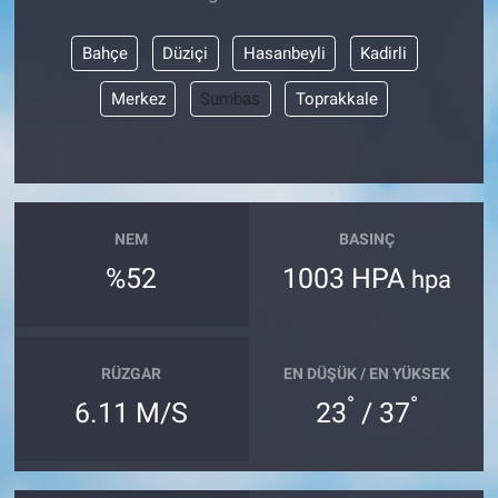
Bahçe
Düziçi
Hasanbeyli
Kadirli
Merkez
Sumbas
Toprakkale
NEM
BASINÇ
%52
1003 HPA
hpa
RÜZGAR
EN DÜŞÜK / EN YÜKSEK
°
°
6.11 M/S
23
/ 37