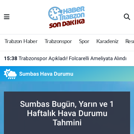
Trabzon Haber
Trabzon Nöbetçi Eczaneler
Trabzonspor
Trabzon Hava Durumu
Trabzon Haber
Trabzonspor
Spor
Karadeniz
Res
Spor
Trabzon Namaz Vakitleri
15:38
Trabzonspor Açıkladı! Folcarelli Ameliyata Alındı
Karadeniz
Trabzon Trafik Yoğunluk Haritası
Sumbas Hava Durumu
Resmi Reklam
Süper Lig Puan Durumu ve Fikstür
Yazarlar
Tüm Manşetler
Sumbas Bugün, Yarın ve 1
Haftalık Hava Durumu
Perde Arkası
Son Dakika Haberleri
Tahmini
Haber Arşivi