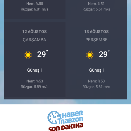
Nem: %58
Nem: %51
Rüzgar: 6.81 m/s
Rüzgar: 6.61 m/s
12 AĞUSTOS
13 AĞUSTOS
ÇARŞAMBA
PERŞEMBE
°
°
29
29
Güneşli
Güneşli
Nem: %53
Nem: %50
Rüzgar: 5.89 m/s
Rüzgar: 5.61 m/s