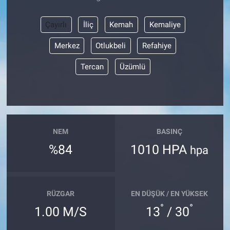
Çayırlı
İliç
Kemah
Kemaliye
Merkez
Otlukbeli
Refahiye
Tercan
Üzümlü
NEM
BASINÇ
%84
1010 HPA
hpa
RÜZGAR
EN DÜŞÜK / EN YÜKSEK
°
°
1.00 M/S
13
/ 30