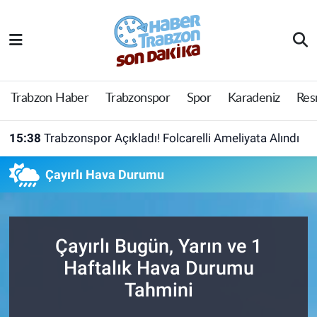
Trabzon Haber
Trabzon Nöbetçi Eczaneler
Trabzonspor
Trabzon Hava Durumu
Trabzon Haber
Trabzonspor
Spor
Karadeniz
Res
Spor
Trabzon Namaz Vakitleri
15:38
Trabzonspor Açıkladı! Folcarelli Ameliyata Alındı
Karadeniz
Trabzon Trafik Yoğunluk Haritası
Çayırlı Hava Durumu
Resmi Reklam
Süper Lig Puan Durumu ve Fikstür
Yazarlar
Tüm Manşetler
Çayırlı Bugün, Yarın ve 1
Haftalık Hava Durumu
Perde Arkası
Son Dakika Haberleri
Tahmini
Haber Arşivi