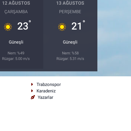
12 AĞUSTOS
13 AĞUSTOS
ÇARŞAMBA
PERŞEMBE
°
°
23
21
Güneşli
Güneşli
Nem: %49
Nem: %58
Rüzgar: 5.00 m/s
Rüzgar: 5.31 m/s
Trabzonspor
Karadeniz
Yazarlar