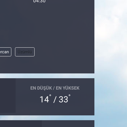
04:30
ercan
Üzümlü
EN DÜŞÜK / EN YÜKSEK
°
°
14
/ 33