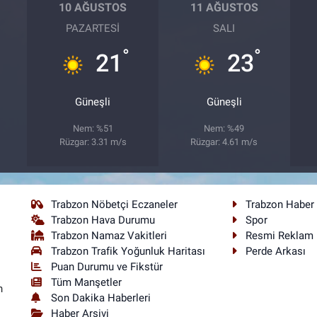
10 AĞUSTOS
11 AĞUSTOS
PAZARTESI
SALI
°
°
21
23
Güneşli
Güneşli
Nem: %51
Nem: %49
Rüzgar: 3.31 m/s
Rüzgar: 4.61 m/s
Trabzon Nöbetçi Eczaneler
Trabzon Haber
Trabzon Hava Durumu
Spor
Trabzon Namaz Vakitleri
Resmi Reklam
Trabzon Trafik Yoğunluk Haritası
Perde Arkası
Puan Durumu ve Fikstür
Tüm Manşetler
n
Son Dakika Haberleri
Haber Arşivi