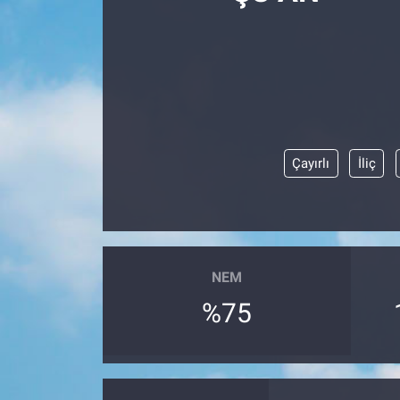
Çayırlı
İliç
NEM
%75