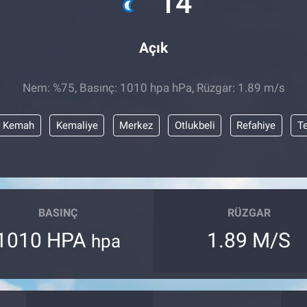
14
Açık
Nem: %75, Basınç: 1010 hpa hPa, Rüzgar: 1.89 m/s
Kemah
Kemaliye
Merkez
Otlukbeli
Refahiye
T
BASINÇ
RÜZGAR
1010 HPA
1.89 M/S
hpa