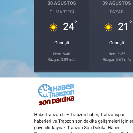
08 AĞUSTOS
09 AĞUSTOS
CUMARTESI
PAZAR
°
°
24
21
Güneşli
Güneşli
Nem: %46
Nem: %55
Rüzgar: 3.89 m/s
Rüzgar: 5.61 m/s
Habertrabzon.tr – Trabzon haber, Trabzonspor
haberleri ve Trabzon son dakika gelişmeleri için e
güvenilir kaynak Trabzon Son Dakika Haber.