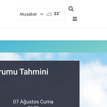
°
23
Akçaabat
urumu Tahmini
07 Ağustos Cuma