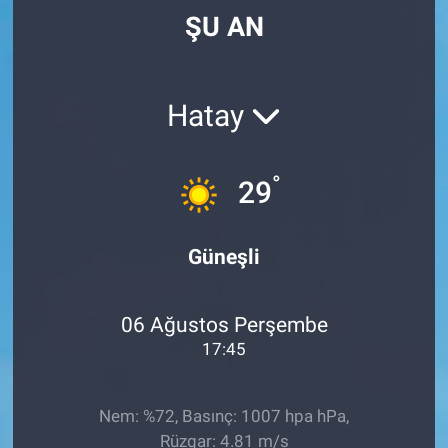
ŞU AN
Hatay
°
29
Güneşli
06 Ağustos Perşembe
17:45
Nem: %72, Basınç: 1007 hpa hPa,
Rüzgar: 4.81 m/s