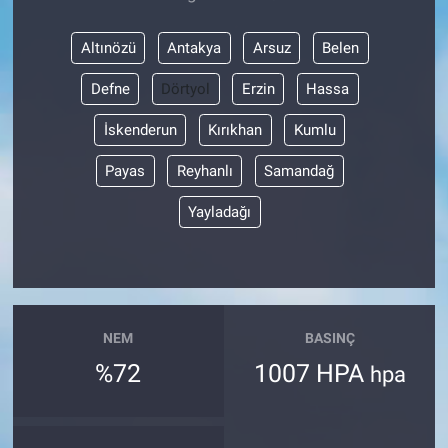
Altınözü
Antakya
Arsuz
Belen
Defne
Dörtyol
Erzin
Hassa
İskenderun
Kırıkhan
Kumlu
Payas
Reyhanlı
Samandağ
Yayladağı
NEM
BASINÇ
%72
1007 HPA
hpa