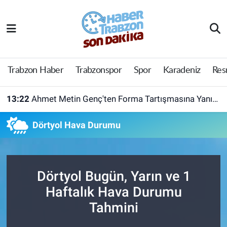
Trabzon Haber
Trabzon Nöbetçi Eczaneler
Trabzonspor
Trabzon Hava Durumu
Trabzon Haber
Trabzonspor
Spor
Karadeniz
Res
Spor
Trabzon Namaz Vakitleri
13:22
Ahmet Metin Genç'ten Forma Tartışmasına Yanıt! Belediyeden Açıklama Geldi
Karadeniz
Trabzon Trafik Yoğunluk Haritası
Dörtyol Hava Durumu
Resmi Reklam
Süper Lig Puan Durumu ve Fikstür
Yazarlar
Tüm Manşetler
Dörtyol Bugün, Yarın ve 1
Haftalık Hava Durumu
Perde Arkası
Son Dakika Haberleri
Tahmini
Haber Arşivi