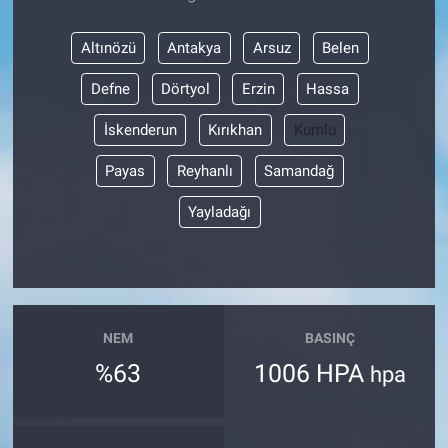
Altınözü
Antakya
Arsuz
Belen
Defne
Dörtyol
Erzin
Hassa
İskenderun
Kırıkhan
Kumlu
Payas
Reyhanlı
Samandağ
Yayladağı
NEM
BASINÇ
%63
1006 HPA
hpa