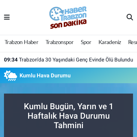
Trabzon Haber
Trabzon Nöbetçi Eczaneler
Trabzonspor
Trabzon Hava Durumu
Trabzon Haber
Trabzonspor
Spor
Karadeniz
Res
Spor
Trabzon Namaz Vakitleri
09:34
Trabzon’da 30 Yaşındaki Genç Evinde Ölü Bulundu
Karadeniz
Trabzon Trafik Yoğunluk Haritası
Kumlu Hava Durumu
Resmi Reklam
Süper Lig Puan Durumu ve Fikstür
Yazarlar
Tüm Manşetler
Kumlu Bugün, Yarın ve 1
Haftalık Hava Durumu
Perde Arkası
Son Dakika Haberleri
Tahmini
Haber Arşivi