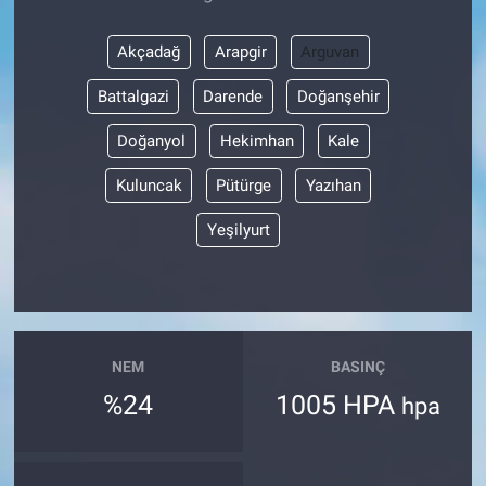
Akçadağ
Arapgir
Arguvan
Battalgazi
Darende
Doğanşehir
Doğanyol
Hekimhan
Kale
Kuluncak
Pütürge
Yazıhan
Yeşilyurt
NEM
BASINÇ
%24
1005 HPA
hpa