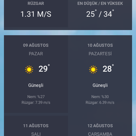
RÜZGAR
EN DÜŞÜK / EN YÜKSEK
°
°
1.31 M/S
25
/ 34
09 AĞUSTOS
10 AĞUSTOS
PAZAR
PAZARTESI
°
°
29
28
Güneşli
Güneşli
Nem: %27
Nem: %30
Rüzgar: 7.39 m/s
Rüzgar: 6.39 m/s
11 AĞUSTOS
12 AĞUSTOS
SALI
ÇARŞAMBA