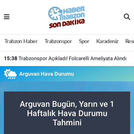
Trabzon Haber
Trabzon Nöbetçi Eczaneler
Trabzonspor
Trabzon Hava Durumu
Trabzon Haber
Trabzonspor
Spor
Karadeniz
Res
Spor
Trabzon Namaz Vakitleri
15:38
Trabzonspor Açıkladı! Folcarelli Ameliyata Alındı
Karadeniz
Trabzon Trafik Yoğunluk Haritası
Arguvan Hava Durumu
Resmi Reklam
Süper Lig Puan Durumu ve Fikstür
Yazarlar
Tüm Manşetler
Arguvan Bugün, Yarın ve 1
Haftalık Hava Durumu
Perde Arkası
Son Dakika Haberleri
Tahmini
Haber Arşivi