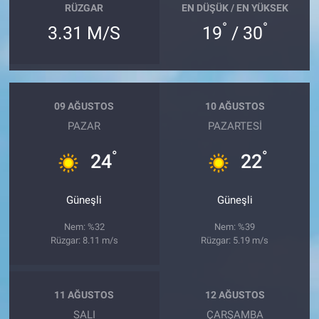
RÜZGAR
EN DÜŞÜK / EN YÜKSEK
°
°
3.31 M/S
19
/ 30
09 AĞUSTOS
10 AĞUSTOS
PAZAR
PAZARTESI
°
°
24
22
Güneşli
Güneşli
Nem: %32
Nem: %39
Rüzgar: 8.11 m/s
Rüzgar: 5.19 m/s
11 AĞUSTOS
12 AĞUSTOS
SALI
ÇARŞAMBA