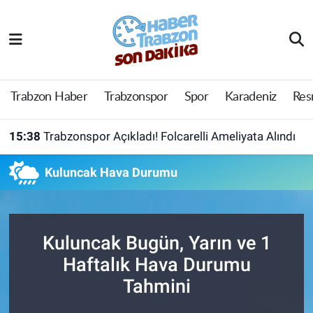
Trabzon Haber
Trabzon Nöbetçi Eczaneler
Trabzonspor
Trabzon Hava Durumu
Trabzon Haber
Trabzonspor
Spor
Karadeniz
Res
Spor
Trabzon Namaz Vakitleri
15:38
Trabzonspor Açıkladı! Folcarelli Ameliyata Alındı
Karadeniz
Trabzon Trafik Yoğunluk Haritası
Kuluncak Hava Durumu
Resmi Reklam
Süper Lig Puan Durumu ve Fikstür
Yazarlar
Tüm Manşetler
Kuluncak Bugün, Yarın ve 1
Haftalık Hava Durumu
Perde Arkası
Son Dakika Haberleri
Tahmini
Haber Arşivi