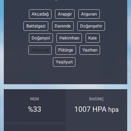
Akçadağ
Arapgir
Arguvan
Battalgazi
Darende
Doğanşehir
Doğanyol
Hekimhan
Kale
Kuluncak
Pütürge
Yazıhan
Yeşilyurt
NEM
BASINÇ
%33
1007 HPA
hpa