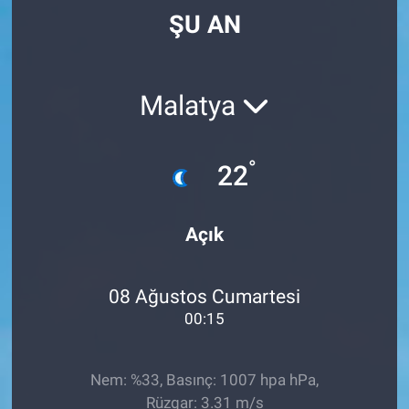
ŞU AN
Malatya
°
22
Açık
08 Ağustos Cumartesi
00:15
Nem: %33, Basınç: 1007 hpa hPa,
Rüzgar: 3.31 m/s