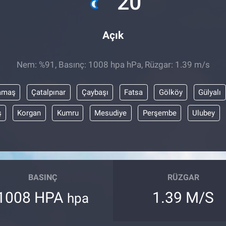
20
Açık
Nem: %91, Basınç: 1008 hpa hPa, Rüzgar: 1.39 m/s
amaş
Çatalpınar
Çaybaşı
Fatsa
Gölköy
Gülyalı
ş
Korgan
Kumru
Mesudiye
Perşembe
Ulubey
BASINÇ
RÜZGAR
1008 HPA
1.39 M/S
hpa