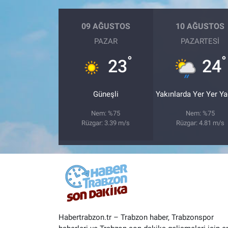
09 AĞUSTOS
10 AĞUSTOS
PAZAR
PAZARTESI
°
°
23
24
Güneşli
Yakınlarda Yer Yer Y
Nem: %75
Nem: %75
Rüzgar: 3.39 m/s
Rüzgar: 4.81 m/s
Habertrabzon.tr – Trabzon haber, Trabzonspor