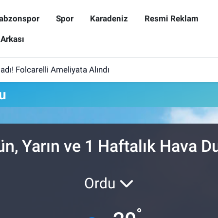
abzonspor
Spor
Karadeniz
Resmi Reklam
 Arkası
dı! Folcarelli Ameliyata Alındı
u
ün, Yarın ve 1 Haftalık Hava 
Ordu
°