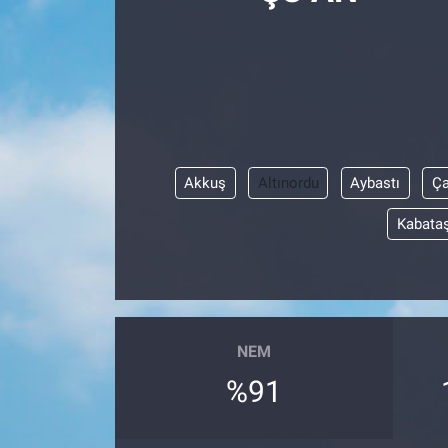
Akkuş
Altınordu
Aybastı
Ç
Kabata
NEM
%91