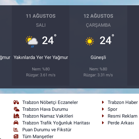
11 AĞUSTOS
12 AĞUSTOS
SALI
ÇARŞAMBA
°
°
24
24
ağmur
Yakınlarda Yer Yer Yağmur
Güneşli
Nem: %80
Nem: %80
Rüzgar: 3.61 m/s
Rüzgar: 3.31 m/s
Trabzon Nöbetçi Eczaneler
Trabzon Haber
Trabzon Hava Durumu
Spor
Trabzon Namaz Vakitleri
Resmi Reklam
Trabzon Trafik Yoğunluk Haritası
Perde Arkası
Puan Durumu ve Fikstür
Tüm Manşetler