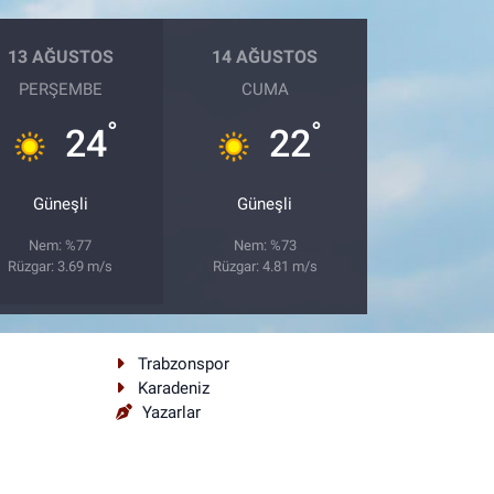
13 AĞUSTOS
14 AĞUSTOS
PERŞEMBE
CUMA
°
°
24
22
Güneşli
Güneşli
Nem: %77
Nem: %73
Rüzgar: 3.69 m/s
Rüzgar: 4.81 m/s
Trabzonspor
Karadeniz
Yazarlar