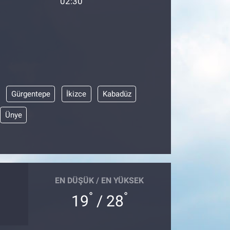
02:30
Gürgentepe
İkizce
Kabadüz
Ünye
EN DÜŞÜK / EN YÜKSEK
°
°
19
/ 28