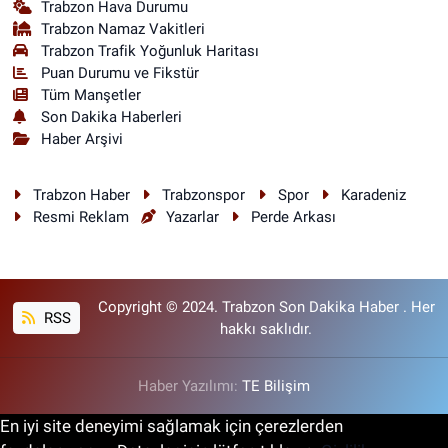
Trabzon Hava Durumu
Trabzon Namaz Vakitleri
Trabzon Trafik Yoğunluk Haritası
Puan Durumu ve Fikstür
Tüm Manşetler
Son Dakika Haberleri
Haber Arşivi
Trabzon Haber
Trabzonspor
Spor
Karadeniz
Resmi Reklam
Yazarlar
Perde Arkası
Copyright © 2024. Trabzon Son Dakika Haber . Her
RSS
hakkı saklıdır.
Haber Yazılımı:
TE Bilişim
En iyi site deneyimi sağlamak için çerezlerden