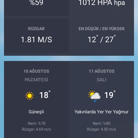
%59
1012 HPA
hpa
RÜZGAR
EN DÜŞÜK / EN YÜKSEK
°
°
1.81 M/S
12
/ 27
10 AĞUSTOS
11 AĞUSTOS
PAZARTESI
SALI
°
°
18
19
Güneşli
Yakınlarda Yer Yer Yağmur
Nem: %78
Nem: %80
Rüzgar: 4.69 m/s
Rüzgar: 4.50 m/s