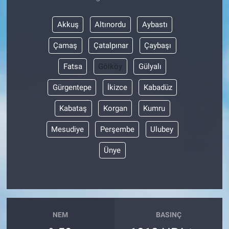
Akkuş
Altınordu
Aybastı
Çamaş
Çatalpınar
Çaybaşı
Fatsa
Gölköy
Gülyalı
Gürgentepe
İkizce
Kabadüz
Kabataş
Korgan
Kumru
Mesudiye
Perşembe
Ulubey
Ünye
NEM
BASINÇ