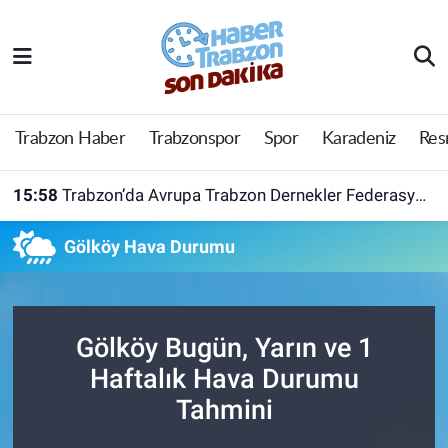
Trabzon Haber
Trabzon Nöbetçi Eczaneler
Trabzonspor
Trabzon Hava Durumu
Trabzon Haber
Trabzonspor
Spor
Karadeniz
Res
Spor
Trabzon Namaz Vakitleri
15:58
Trabzon’da Avrupa Trabzon Dernekler Federasyonu açıldı
Karadeniz
Trabzon Trafik Yoğunluk Haritası
Gölköy Hava Durumu
Resmi Reklam
Süper Lig Puan Durumu ve Fikstür
Yazarlar
Tüm Manşetler
Gölköy Bugün, Yarın ve 1
Haftalık Hava Durumu
Perde Arkası
Son Dakika Haberleri
Tahmini
Haber Arşivi