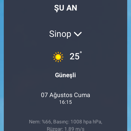
ŞU AN
Sinop
°
25
Güneşli
07 Ağustos Cuma
16:15
Nem: %66, Basınç: 1008 hpa hPa,
Rüzgar: 1.89 m/s