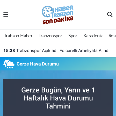
Trabzon Haber
Trabzon Nöbetçi Eczaneler
Trabzonspor
Trabzon Hava Durumu
Trabzon Haber
Trabzonspor
Spor
Karadeniz
Res
Spor
Trabzon Namaz Vakitleri
15:38
Trabzonspor Açıkladı! Folcarelli Ameliyata Alındı
Karadeniz
Trabzon Trafik Yoğunluk Haritası
Gerze Hava Durumu
Resmi Reklam
Süper Lig Puan Durumu ve Fikstür
Yazarlar
Tüm Manşetler
Gerze Bugün, Yarın ve 1
Haftalık Hava Durumu
Perde Arkası
Son Dakika Haberleri
Tahmini
Haber Arşivi