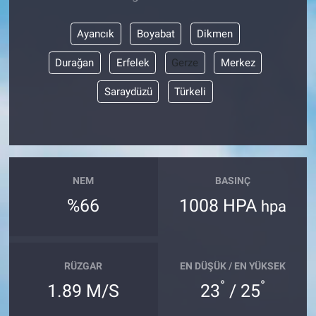
Ayancık
Boyabat
Dikmen
Durağan
Erfelek
Gerze
Merkez
Saraydüzü
Türkeli
NEM
BASINÇ
%66
1008 HPA
hpa
RÜZGAR
EN DÜŞÜK / EN YÜKSEK
°
°
1.89 M/S
23
/ 25