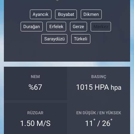
Ayancık
Boyabat
Dikmen
Durağan
Erfelek
Gerze
Merkez
Saraydüzü
Türkeli
NEM
BASINÇ
%67
1015 HPA
hpa
RÜZGAR
EN DÜŞÜK / EN YÜKSEK
°
°
1.50 M/S
11
/ 26