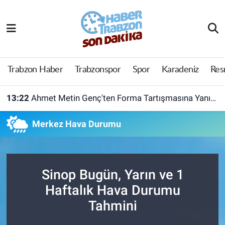
Trabzon Haber
Trabzon Nöbetçi Eczaneler
Trabzonspor
Trabzon Hava Durumu
Trabzon Haber
Trabzonspor
Spor
Karadeniz
Res
Spor
Trabzon Namaz Vakitleri
13:22
Ahmet Metin Genç'ten Forma Tartışmasına Yanıt! Belediyeden Açıklama Geldi
Karadeniz
Trabzon Trafik Yoğunluk Haritası
Merkez Hava Durumu
Resmi Reklam
Süper Lig Puan Durumu ve Fikstür
Yazarlar
Tüm Manşetler
Sinop Bugün, Yarın ve 1
Haftalık Hava Durumu
Perde Arkası
Son Dakika Haberleri
Tahmini
Haber Arşivi